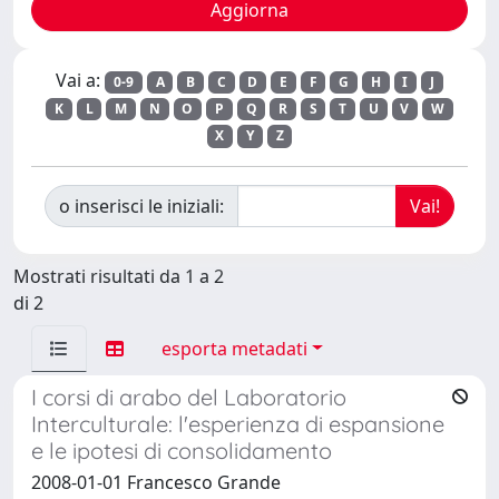
Vai a:
0-9
A
B
C
D
E
F
G
H
I
J
K
L
M
N
O
P
Q
R
S
T
U
V
W
X
Y
Z
o inserisci le iniziali:
Mostrati risultati da 1 a 2
di 2
esporta metadati
I corsi di arabo del Laboratorio
Interculturale: l'esperienza di espansione
e le ipotesi di consolidamento
2008-01-01 Francesco Grande