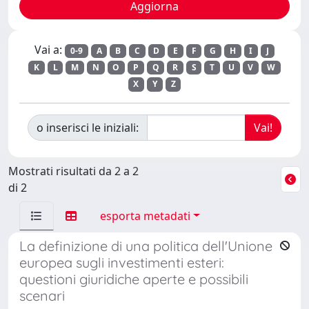
Vai a:
0-9
A
B
C
D
E
F
G
H
I
J
K
L
M
N
O
P
Q
R
S
T
U
V
W
X
Y
Z
o inserisci le iniziali:
Mostrati risultati da 2 a 2
di 2
esporta metadati
La definizione di una politica dell'Unione
europea sugli investimenti esteri:
questioni giuridiche aperte e possibili
scenari