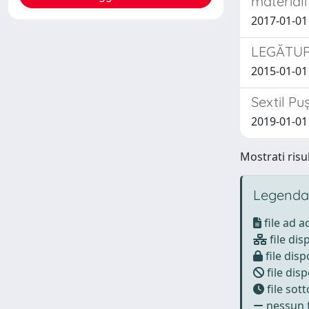
material
2017-01-01
LEGĂTUR
2015-01-01
Sextil Pu
2019-01-01
Mostrati risul
Legenda
file ad 
file dis
file disp
file disp
file sot
nessun f