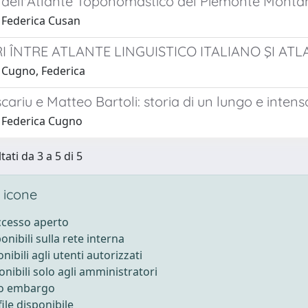
i dell'Atlante Toponomastico del Piemonte Monta
 Federica Cusan
I ÎNTRE ATLANTE LINGUISTICO ITALIANO ŞI AT
 Cugno, Federica
șcariu e Matteo Bartoli: storia di un lungo e inte
 Federica Cugno
tati da 3 a 5 di 5
 icone
accesso aperto
ponibili sulla rete interna
onibili agli utenti autorizzati
onibili solo agli amministratori
to embargo
ile disponibile