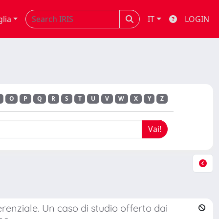
glia
IT
LOGIN
O
P
Q
R
S
T
U
V
W
X
Y
Z
enziale. Un caso di studio offerto dai