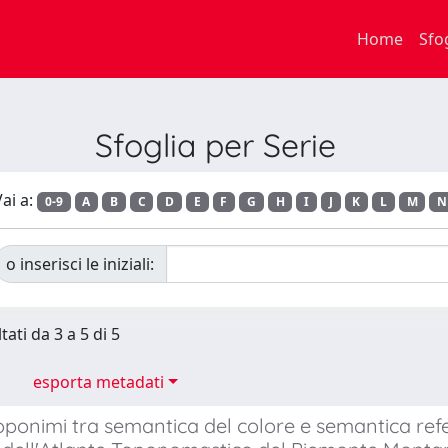
Home
Sfo
Sfoglia per Serie
ai a:
0-9
A
B
C
D
E
F
G
H
I
J
K
L
M
N
o inserisci le iniziali:
tati da 3 a 5 di 5
esporta metadati
ponimi tra semantica del colore e semantica refer