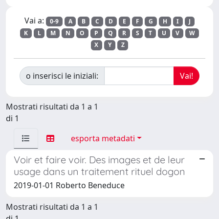
Vai a:
0-9
A
B
C
D
E
F
G
H
I
J
K
L
M
N
O
P
Q
R
S
T
U
V
W
X
Y
Z
o inserisci le iniziali:
Mostrati risultati da 1 a 1
di 1
esporta metadati
Voir et faire voir. Des images et de leur
usage dans un traitement rituel dogon
2019-01-01 Roberto Beneduce
Mostrati risultati da 1 a 1
di 1