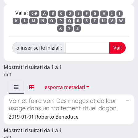
Vai a:
0-9
A
B
C
D
E
F
G
H
I
J
K
L
M
N
O
P
Q
R
S
T
U
V
W
X
Y
Z
o inserisci le iniziali:
Mostrati risultati da 1 a 1
di 1
esporta metadati
Voir et faire voir. Des images et de leur
usage dans un traitement rituel dogon
2019-01-01 Roberto Beneduce
Mostrati risultati da 1 a 1
di 1