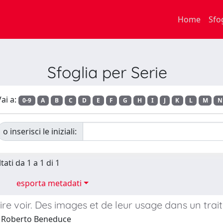
Home
Sfo
Sfoglia per Serie
ai a:
0-9
A
B
C
D
E
F
G
H
I
J
K
L
M
N
o inserisci le iniziali:
tati da 1 a 1 di 1
esporta metadati
aire voir. Des images et de leur usage dans un tra
1 Roberto Beneduce