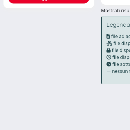
Mostrati risul
Legenda
file ad 
file dis
file disp
file disp
file sot
nessun f