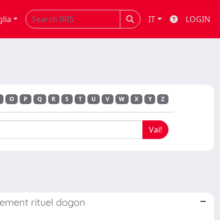
glia
IT
LOGIN
O
P
Q
R
S
T
U
V
W
X
Y
Z
itement rituel dogon