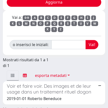
Vai a:
0-9
A
B
C
D
E
F
G
H
I
J
K
L
M
N
O
P
Q
R
S
T
U
V
W
X
Y
Z
o inserisci le iniziali:
Mostrati risultati da 1 a 1
di 1
esporta metadati
Voir et faire voir. Des images et de leur
usage dans un traitement rituel dogon
2019-01-01 Roberto Beneduce