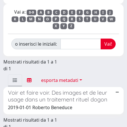
Vai a:
0-9
A
B
C
D
E
F
G
H
I
J
K
L
M
N
O
P
Q
R
S
T
U
V
W
X
Y
Z
o inserisci le iniziali:
Mostrati risultati da 1 a 1
di 1
esporta metadati
Voir et faire voir. Des images et de leur
usage dans un traitement rituel dogon
2019-01-01 Roberto Beneduce
Mostrati risultati da 1 a 1
di 1