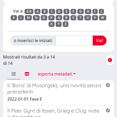
Vai a:
0-9
A
B
C
D
E
F
G
H
I
J
K
L
M
N
O
P
Q
R
S
T
U
V
W
X
Y
Z
o inserisci le iniziali:
Mostrati risultati da 3 a 14
di 14
esporta metadati
Il 'Boris' di Musorgskij: una novità senza
precedenti
2022-01-01 Fava E
Il Peer Gynt di Ibsen, Grieg e Clug: note
sulla partitura