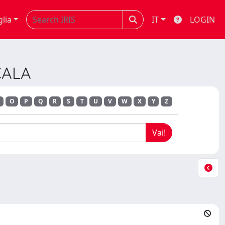
glia
IT
LOGIN
CALA
O
P
Q
R
S
T
U
V
W
X
Y
Z