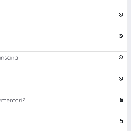
anščina
ementari?