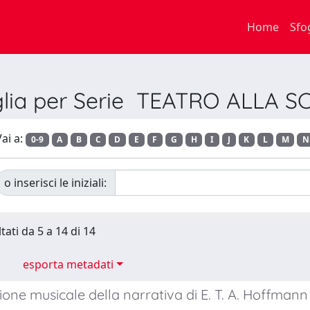
Home
Sfo
glia per Serie TEATRO ALLA S
ai a:
0-9
A
B
C
D
E
F
G
H
I
J
K
L
M
N
o inserisci le iniziali:
tati da 5 a 14 di 14
esporta metadati
one musicale della narrativa di E. T. A. Hoffmann