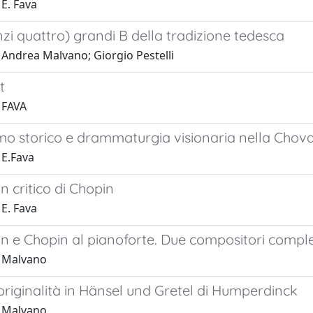
E. Fava
nzi quattro) grandi B della tradizione tedesca
 Andrea Malvano; Giorgio Pestelli
t
 FAVA
mo storico e drammaturgia visionaria nella Chov
 E.Fava
 critico di Chopin
E. Fava
 e Chopin al pianoforte. Due compositori compl
 Malvano
 originalità in Hänsel und Gretel di Humperdinck
 Malvano