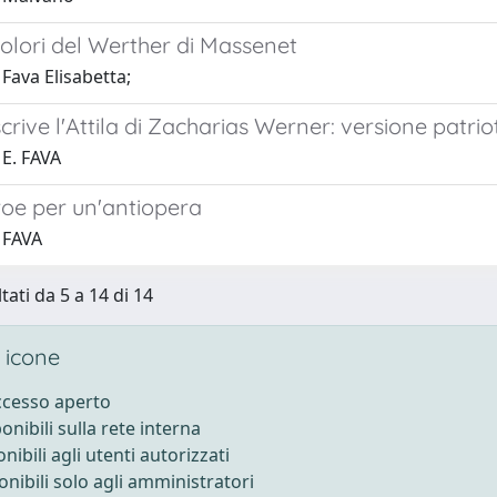
olori del Werther di Massenet
Fava Elisabetta;
scrive l'Attila di Zacharias Werner: versione patri
 E. FAVA
roe per un'antiopera
 FAVA
tati da 5 a 14 di 14
 icone
accesso aperto
ponibili sulla rete interna
onibili agli utenti autorizzati
onibili solo agli amministratori