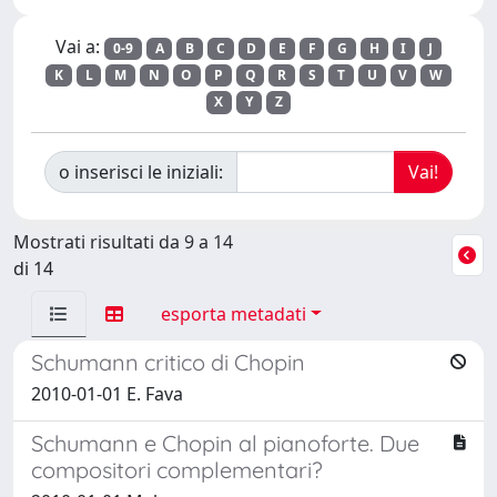
Vai a:
0-9
A
B
C
D
E
F
G
H
I
J
K
L
M
N
O
P
Q
R
S
T
U
V
W
X
Y
Z
o inserisci le iniziali:
Mostrati risultati da 9 a 14
di 14
esporta metadati
Schumann critico di Chopin
2010-01-01 E. Fava
Schumann e Chopin al pianoforte. Due
compositori complementari?