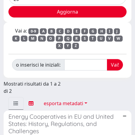
Vai a:
0-9
A
B
C
D
E
F
G
H
I
J
K
L
M
N
O
P
Q
R
S
T
U
V
W
X
Y
Z
o inserisci le iniziali:
Mostrati risultati da 1 a 2
di 2
esporta metadati
Energy Cooperatives in EU and United
States: History, Regulations, and
Challenges