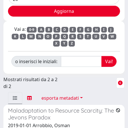
Vai a:
0-9
A
B
C
D
E
F
G
H
I
J
K
L
M
N
O
P
Q
R
S
T
U
V
W
X
Y
Z
o inserisci le iniziali:
Mostrati risultati da 2 a 2
di 2
esporta metadati
Maladaptation to Resource Scarcity: The
Jevons Paradox
2019-01-01 Arrobbio, Osman