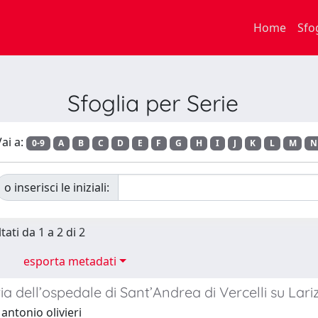
Home
Sfo
Sfoglia per Serie
ai a:
0-9
A
B
C
D
E
F
G
H
I
J
K
L
M
N
o inserisci le iniziali:
tati da 1 a 2 di 2
esporta metadati
ia dell’ospedale di Sant’Andrea di Vercelli su Lari
antonio olivieri