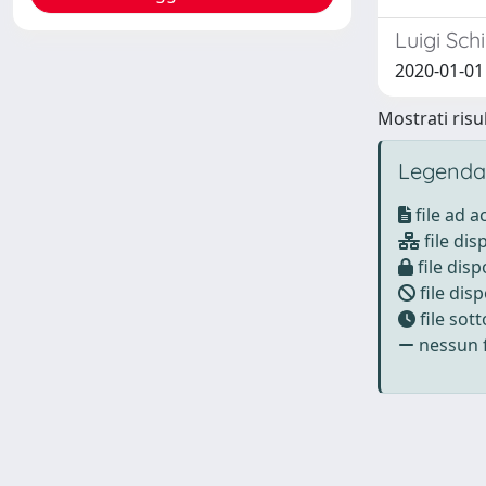
Luigi Sch
2020-01-01 
Mostrati risul
Legenda
file ad 
file dis
file disp
file disp
file sot
nessun f