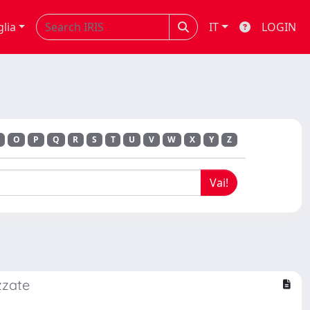
glia
IT
LOGIN
O
P
Q
R
S
T
U
V
W
X
Y
Z
zzate