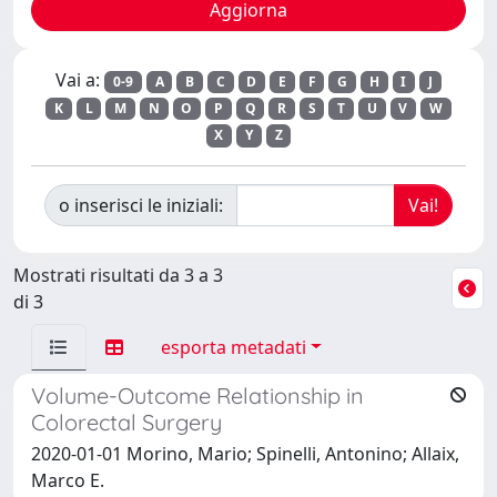
Vai a:
0-9
A
B
C
D
E
F
G
H
I
J
K
L
M
N
O
P
Q
R
S
T
U
V
W
X
Y
Z
o inserisci le iniziali:
Mostrati risultati da 3 a 3
di 3
esporta metadati
Volume-Outcome Relationship in
Colorectal Surgery
2020-01-01 Morino, Mario; Spinelli, Antonino; Allaix,
Marco E.