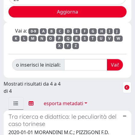
Vai a:
0-9
A
B
C
D
E
F
G
H
I
J
K
L
M
N
O
P
Q
R
S
T
U
V
W
X
Y
Z
o inserisci le iniziali:
Mostrati risultati da 4 a 4
di 4
esporta metadati
Tra ricerca e didattica: le peculiarità del
caso torinese
2020-01-01 MORANDINI M.C.; PIZZIGONI F.D.