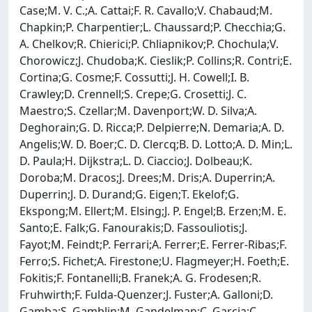
Case;M. V. C.;A. Cattai;F. R. Cavallo;V. Chabaud;M.
Chapkin;P. Charpentier;L. Chaussard;P. Checchia;G.
A. Chelkov;R. Chierici;P. Chliapnikov;P. Chochula;V.
Chorowicz;J. Chudoba;K. Cieslik;P. Collins;R. Contri;E.
Cortina;G. Cosme;F. Cossutti;J. H. Cowell;I. B.
Crawley;D. Crennell;S. Crepe;G. Crosetti;J. C.
Maestro;S. Czellar;M. Davenport;W. D. Silva;A.
Deghorain;G. D. Ricca;P. Delpierre;N. Demaria;A. D.
Angelis;W. D. Boer;C. D. Clercq;B. D. Lotto;A. D. Min;L.
D. Paula;H. Dijkstra;L. D. Ciaccio;J. Dolbeau;K.
Doroba;M. Dracos;J. Drees;M. Dris;A. Duperrin;A.
Duperrin;J. D. Durand;G. Eigen;T. Ekelof;G.
Ekspong;M. Ellert;M. Elsing;J. P. Engel;B. Erzen;M. E.
Santo;E. Falk;G. Fanourakis;D. Fassouliotis;J.
Fayot;M. Feindt;P. Ferrari;A. Ferrer;E. Ferrer-Ribas;F.
Ferro;S. Fichet;A. Firestone;U. Flagmeyer;H. Foeth;E.
Fokitis;F. Fontanelli;B. Franek;A. G. Frodesen;R.
Fruhwirth;F. Fulda-Quenzer;J. Fuster;A. Galloni;D.
Gamba;S. Gamblin;M. Gandelman;C. Garcia;C.