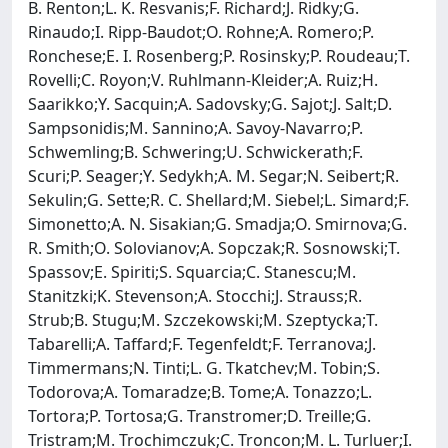
B. Renton;L. K. Resvanis;F. Richard;J. Ridky;G.
Rinaudo;I. Ripp-Baudot;O. Rohne;A. Romero;P.
Ronchese;E. I. Rosenberg;P. Rosinsky;P. Roudeau;T.
Rovelli;C. Royon;V. Ruhlmann-Kleider;A. Ruiz;H.
Saarikko;Y. Sacquin;A. Sadovsky;G. Sajot;J. Salt;D.
Sampsonidis;M. Sannino;A. Savoy-Navarro;P.
Schwemling;B. Schwering;U. Schwickerath;F.
Scuri;P. Seager;Y. Sedykh;A. M. Segar;N. Seibert;R.
Sekulin;G. Sette;R. C. Shellard;M. Siebel;L. Simard;F.
Simonetto;A. N. Sisakian;G. Smadja;O. Smirnova;G.
R. Smith;O. Solovianov;A. Sopczak;R. Sosnowski;T.
Spassov;E. Spiriti;S. Squarcia;C. Stanescu;M.
Stanitzki;K. Stevenson;A. Stocchi;J. Strauss;R.
Strub;B. Stugu;M. Szczekowski;M. Szeptycka;T.
Tabarelli;A. Taffard;F. Tegenfeldt;F. Terranova;J.
Timmermans;N. Tinti;L. G. Tkatchev;M. Tobin;S.
Todorova;A. Tomaradze;B. Tome;A. Tonazzo;L.
Tortora;P. Tortosa;G. Transtromer;D. Treille;G.
Tristram;M. Trochimczuk;C. Troncon;M. L. Turluer;I.