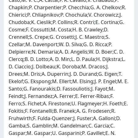
Chapkin;P. Charpentier;P. Checchia;G. A. Chelkov;R.
Chierici;P. Chliapnikov;P. Chochula;V. Chorowicz;J.
Chudoba;K. Cieslik;P. Collins;R. Contri;E. Cortina;G.
Cosme;F. Cossutti;M. Costa;H. B. Crawley;D.
Crennell;S. Crepe;G. Crosetti;J. C. Maestro;S.
Czellar;M. Davenport;W. D. Silva;G. D. Ricca;P.
Delpierre;N. Demaria;A. D. Angelis;W. D. Boer;C. D.
Clercq;B. D. Lotto;A. D. Min;L. D. Paula;H. Dijkstra;L.
D. Ciaccio;J. Dolbeau;K. Doroba;M. Dracos;J.
Drees;M. Dris;A. Duperrin;J. D. Durand;G. Eigen;T.
Ekelof;G. Ekspong;M. Ellert;M. Elsing;J. P. Engel;M. E.
Santo;G. Fanourakis;D. Fassouliotis;J. Fayot;M.
Feindt;J. Fernandez;A. Ferrer;E. Ferrer-Ribas;F.
Ferro;S. Fichet;A. Firestone;U. Flagmeyer;H. Foeth;E.
Fokitis;F. Fontanelli;B. Franek;A. G. Frodesen;R.
Fruhwirth;F. Fulda-Quenzer;J. Fuster;A. Galloni;D.
Gamba;S. Gamblin;M. Gandelman;C. Garcia;C.
Gaspar;M. Gaspar;U. Gasparini;P. Gavillet;E. N.