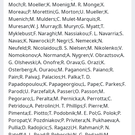
Moch;R. Moeller;K. Moenig;M. R. Monge;X.
Moreau;P. Morettini;G. Morton;U. Mueller;K.
Muenich;M. Mulders;C. Mulet-Marquis;R.
Muresan;W. J. Murray;B. Muryn;G. Myatt;T.
Myklebust;F. Naraghi;M. Nassiakou;F. L. Navarria;S.
Navas;K. Nawrocki;P. Negri;S. Nemecek;N.
Neufeld;R. Nicolaidou;B. S. Nielsen;M. Nikolenko;V.
Nomokonov;A. Normand;A. Nygren;V. Obraztsov;A.
G. Olshevski;A. Onofre;R. Orava;G. Orazi;K.
Osterberg;A. Ouraou;M. Paganoni;S. Paiano;R.
Pain;R. Paiva;J. Palacios;H. Palka;T. D.
Papadopoulou;K. Papageorgiou;L. Pape;C. Parkes;F.
Parodi;U. Parzefall;A. Passeri;O. Passon;M.
Pegoraro;L. Peralta;M. Pernicka;A. Perrotta;C.
Petridou;A. Petrolini;H. T. Phillips;F. Pierre;M.
Pimenta;E. Piotto;T. Podobnik;M. E. Pol;G. Polok;P.
Poropat;V. Pozdniakov;P. Privitera;N. Pukhaeva;A.
Pullia;D. Radojicic;S. Ragazzi;H. Rahmani;P. N.
Ratoff;A. L. Read;P. Rebecchi;N. G. Redaelli;M.