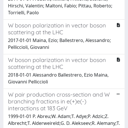
Hirschi, Valentin; Maltoni, Fabio; Pittau, Roberto;
Torrielli, Paolo
W boson polarization in vector boson
scattering at the LHC
2017-01-01 Maina, Ezio; Ballestrero, Alessandro;
Pelliccioli, Giovanni
W boson polarization in vector boson
scattering at the LHC
2018-01-01 Alessandro Ballestrero, Ezio Maina,
Giovanni Pelliccioli
W pair production cross-section and W
branching fractions in e(+)e(-)
interactions at 183 GeV
1999-01-01 P. Abreu;W. Adam;T. Adye;P. Adzic;Z.
Albrecht;T. Alderweireld;G. D. Alekseev;R. Alemany;T.