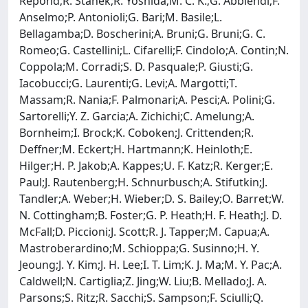
Repond;R. Stanek;R. Yoshida;M. C. K.;G. Abbiendi;F.
Anselmo;P. Antonioli;G. Bari;M. Basile;L.
Bellagamba;D. Boscherini;A. Bruni;G. Bruni;G. C.
Romeo;G. Castellini;L. Cifarelli;F. Cindolo;A. Contin;N.
Coppola;M. Corradi;S. D. Pasquale;P. Giusti;G.
Iacobucci;G. Laurenti;G. Levi;A. Margotti;T.
Massam;R. Nania;F. Palmonari;A. Pesci;A. Polini;G.
Sartorelli;Y. Z. Garcia;A. Zichichi;C. Amelung;A.
Bornheim;I. Brock;K. Coboken;J. Crittenden;R.
Deffner;M. Eckert;H. Hartmann;K. Heinloth;E.
Hilger;H. P. Jakob;A. Kappes;U. F. Katz;R. Kerger;E.
Paul;J. Rautenberg;H. Schnurbusch;A. Stifutkin;J.
Tandler;A. Weber;H. Wieber;D. S. Bailey;O. Barret;W.
N. Cottingham;B. Foster;G. P. Heath;H. F. Heath;J. D.
McFall;D. Piccioni;J. Scott;R. J. Tapper;M. Capua;A.
Mastroberardino;M. Schioppa;G. Susinno;H. Y.
Jeoung;J. Y. Kim;J. H. Lee;I. T. Lim;K. J. Ma;M. Y. Pac;A.
Caldwell;N. Cartiglia;Z. Jing;W. Liu;B. Mellado;J. A.
Parsons;S. Ritz;R. Sacchi;S. Sampson;F. Sciulli;Q.