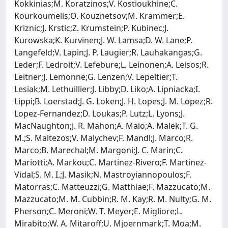
Kokkinias;M. Koratzinos;V. Kostioukhine;C.
Kourkoumelis;O. Kouznetsov;M. Krammer;E.
Kriznic;J. Krstic;Z. Krumstein;P. Kubinec;J.
Kurowska;K. Kurvinen;J. W. Lamsa;D. W. Lane;P.
Langefeld;V. Lapin;J. P. Laugier;R. Lauhakangas;G.
Leder;F. Ledroit;V. Lefebure;L. Leinonen;A. Leisos;R.
Leitner;J. Lemonne;G. Lenzen;V. Lepeltier;T.
Lesiak;M. Lethuillier;J. Libby;D. Liko;A. Lipniacka;I.
Lippi;B. Loerstad;J. G. Loken;J. H. Lopes;J. M. Lopez;R.
Lopez-Fernandez;D. Loukas;P. Lutz;L. Lyons;J.
MacNaughton;J. R. Mahon;A. Maio;A. Malek;T. G.
M.;S. Maltezos;V. Malychev;F. Mandl;J. Marco;R.
Marco;B. Marechal;M. Margoni;J. C. Marin;C.
Mariotti;A. Markou;C. Martinez-Rivero;F. Martinez-
Vidal;S. M. I.;J. Masik;N. Mastroyiannopoulos;F.
Matorras;C. Matteuzzi;G. Matthiae;F. Mazzucato;M.
Mazzucato;M. M. Cubbin;R. M. Kay;R. M. Nulty;G. M.
Pherson;C. Meroni;W. T. Meyer;E. Migliore;L.
Mirabito;W. A. Mitaroff;U. Mjoernmark;T. Moa;M.