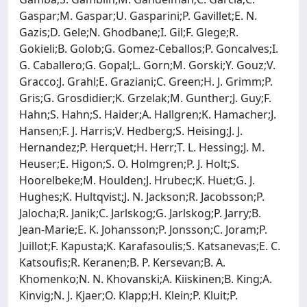
Gaspar;M. Gaspar;U. Gasparini;P. Gavillet;E. N.
Gazis;D. Gele;N. Ghodbane;I. Gil;F. Glege;R.
Gokieli;B. Golob;G. Gomez-Ceballos;P. Goncalves;I.
G. Caballero;G. Gopal;L. Gorn;M. Gorski;Y. Gouz;V.
Gracco;J. Grahl;E. Graziani;C. Green;H. J. Grimm;P.
Gris;G. Grosdidier;K. Grzelak;M. Gunther;J. Guy;F.
Hahn;S. Hahn;S. Haider;A. Hallgren;K. Hamacher;J.
Hansen;F. J. Harris;V. Hedberg;S. Heising;J. J.
Hernandez;P. Herquet;H. Herr;T. L. Hessing;J. M.
Heuser;E. Higon;S. O. Holmgren;P. J. Holt;S.
Hoorelbeke;M. Houlden;J. Hrubec;K. Huet;G. J.
Hughes;K. Hultqvist;J. N. Jackson;R. Jacobsson;P.
Jalocha;R. Janik;C. Jarlskog;G. Jarlskog;P. Jarry;B.
Jean-Marie;E. K. Johansson;P. Jonsson;C. Joram;P.
Juillot;F. Kapusta;K. Karafasoulis;S. Katsanevas;E. C.
Katsoufis;R. Keranen;B. P. Kersevan;B. A.
Khomenko;N. N. Khovanski;A. Kiiskinen;B. King;A.
Kinvig;N. J. Kjaer;O. Klapp;H. Klein;P. Kluit;P.