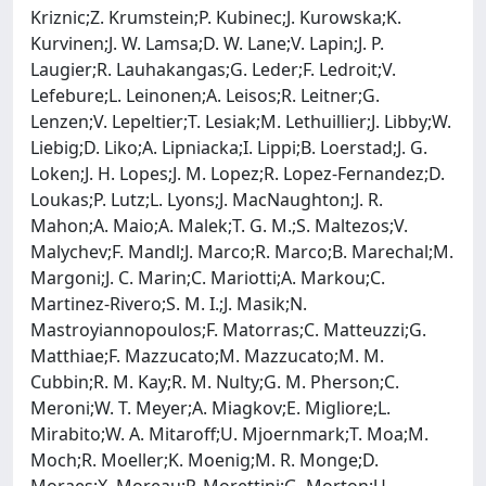
Kriznic;Z. Krumstein;P. Kubinec;J. Kurowska;K.
Kurvinen;J. W. Lamsa;D. W. Lane;V. Lapin;J. P.
Laugier;R. Lauhakangas;G. Leder;F. Ledroit;V.
Lefebure;L. Leinonen;A. Leisos;R. Leitner;G.
Lenzen;V. Lepeltier;T. Lesiak;M. Lethuillier;J. Libby;W.
Liebig;D. Liko;A. Lipniacka;I. Lippi;B. Loerstad;J. G.
Loken;J. H. Lopes;J. M. Lopez;R. Lopez-Fernandez;D.
Loukas;P. Lutz;L. Lyons;J. MacNaughton;J. R.
Mahon;A. Maio;A. Malek;T. G. M.;S. Maltezos;V.
Malychev;F. Mandl;J. Marco;R. Marco;B. Marechal;M.
Margoni;J. C. Marin;C. Mariotti;A. Markou;C.
Martinez-Rivero;S. M. I.;J. Masik;N.
Mastroyiannopoulos;F. Matorras;C. Matteuzzi;G.
Matthiae;F. Mazzucato;M. Mazzucato;M. M.
Cubbin;R. M. Kay;R. M. Nulty;G. M. Pherson;C.
Meroni;W. T. Meyer;A. Miagkov;E. Migliore;L.
Mirabito;W. A. Mitaroff;U. Mjoernmark;T. Moa;M.
Moch;R. Moeller;K. Moenig;M. R. Monge;D.
Moraes;X. Moreau;P. Morettini;G. Morton;U.