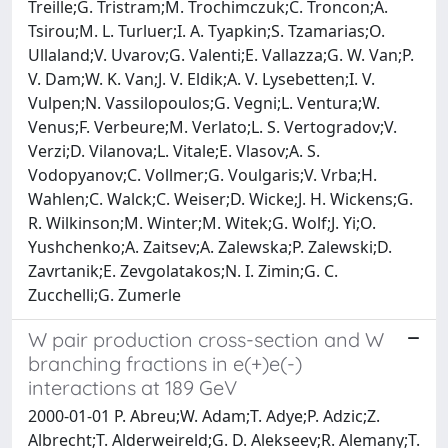
Treille;G. Tristram;M. Trochimczuk;C. Troncon;A.
Tsirou;M. L. Turluer;I. A. Tyapkin;S. Tzamarias;O.
Ullaland;V. Uvarov;G. Valenti;E. Vallazza;G. W. Van;P.
V. Dam;W. K. Van;J. V. Eldik;A. V. Lysebetten;I. V.
Vulpen;N. Vassilopoulos;G. Vegni;L. Ventura;W.
Venus;F. Verbeure;M. Verlato;L. S. Vertogradov;V.
Verzi;D. Vilanova;L. Vitale;E. Vlasov;A. S.
Vodopyanov;C. Vollmer;G. Voulgaris;V. Vrba;H.
Wahlen;C. Walck;C. Weiser;D. Wicke;J. H. Wickens;G.
R. Wilkinson;M. Winter;M. Witek;G. Wolf;J. Yi;O.
Yushchenko;A. Zaitsev;A. Zalewska;P. Zalewski;D.
Zavrtanik;E. Zevgolatakos;N. I. Zimin;G. C.
Zucchelli;G. Zumerle
W pair production cross-section and W
branching fractions in e(+)e(-)
interactions at 189 GeV
2000-01-01 P. Abreu;W. Adam;T. Adye;P. Adzic;Z.
Albrecht;T. Alderweireld;G. D. Alekseev;R. Alemany;T.