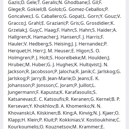
Gazis;D. Gele;T. Geralis;N. Ghodbane;I. Gil;F.
Glege;R. Gokieli;B. Golob;G. Gomez-Ceballos;P.
Goncalves;I. G. Caballero;G. Gopal;L. Gorn;Y. Gouz;V.
Gracco;J. Grahl;E. Graziani;P. Gris;G. Grosdidier;K.
Grzelak;J. Guy;C. Haag;F. Hahn;S. Hahn;S. Haider;A.
Hallgren;K. Hamacher;J. Hansen;F. J. Harris;F.
Hauler;V. Hedberg;S. Heising;J. J. Hernandez;P.
Herquet;H. Herr;J. M. Heuser;E. Higon;S. O.
Holmgren;P. J. Holt;S. Hoorelbeke;M. Houlden;J.
Hrubec;M. Huber;G. J. Hughes;K. Hultqvist;J. N.
Jackson;R. Jacobsson;P. Jalocha;R. Janik;C. Jarlskog;G.
Jarlskog;P. Jarry;B. Jean-Marie;D. Jeans;E. K.
Johansson;P. Jonsson;C. Joram;P. Juillot;L.
Jungermann;F. Kapusta;K. Karafasoulis;S.
Katsanevas;E. C. Katsoufis;R. Keranen;G. Kernel;B. P.
Kersevan;Y. Khokhlov;B. A. Khomenko;N. N.
Khovanski;A. Kiiskinen;B. King;A. Kinvig;N. J. Kjaer;O.
Klapp;H. Klein;P. Kluit;P. Kokkinias;V. Kostioukhine;C.
Kourkoumelis;O. Kouznetsov;M. Krammer;E.