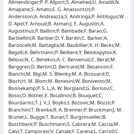
Allmendinger;P. P. Allport;S. Almehed;U. Amaldi;N.
Amapane;S. Amato;E. G. Anassontzis;P.
Andersson;A. Andreazza;S. Andringa;P. Antilogus;W.
D. Apel;Y. Arnoud;B. Asman;J. E. Augustin;A.
Augustinus;P. Baillon;P. Bambade;F. Barao;G.
Barbiellini;R. Barbier;D. Y. Bardin;C. Barker;A.
Baroncelli;M. Battaglia;M. Baubillier;K. H. Becks;M.
Begalli;A. Behrmann;P. Beilliere;Y. Belokopytov;K.
Belous;N. C. Benekos;A. C. Benvenuti;C. Berat;M.
Berggren;D. Bertini;D. Bertrand;M. Besancon;F.
Bianchi;M. Bigi;M. S. Bilenky;M. A. Bizouard;D.
Bloch;H. M. Blom;M. Bonesini;W. Bonivento;M.
Boonekamp;P. S. L.;A. W. Borgland;G. Borisov;C.
Bosio;O. Botner;E. Boudinov;B. Bouquet;C.
Bourdarios;T. J. V.;I. Boyko;I. Bozovic;M. Bozzo;P.
Branchini;T. Brenke;R. A. Brenner;P. Bruckman;J. M.
Brunet;L. Bugge;T. Buran;T. Burgsmueller;B.
Buschbeck;P. Buschmann;S. Cabrera;M. Caccia;M.
Calvi;T. Camporesi;V. Canale;F. Carena;L. Carroll;C.