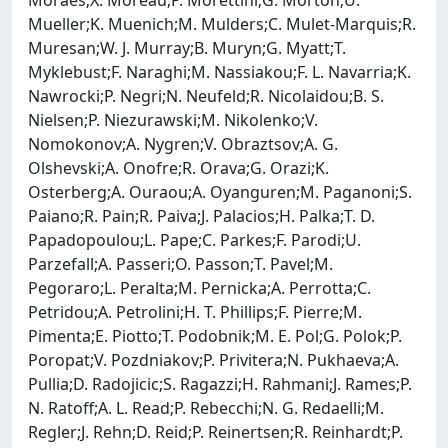
Mueller;K. Muenich;M. Mulders;C. Mulet-Marquis;R.
Muresan;W. J. Murray;B. Muryn;G. Myatt;T.
Myklebust;F. Naraghi;M. Nassiakou;F. L. Navarria;K.
Nawrocki;P. Negri;N. Neufeld;R. Nicolaidou;B. S.
Nielsen;P. Niezurawski;M. Nikolenko;V.
Nomokonov;A. Nygren;V. Obraztsov;A. G.
Olshevski;A. Onofre;R. Orava;G. Orazi;K.
Osterberg;A. Ouraou;A. Oyanguren;M. Paganoni;S.
Paiano;R. Pain;R. Paiva;J. Palacios;H. Palka;T. D.
Papadopoulou;L. Pape;C. Parkes;F. Parodi;U.
Parzefall;A. Passeri;O. Passon;T. Pavel;M.
Pegoraro;L. Peralta;M. Pernicka;A. Perrotta;C.
Petridou;A. Petrolini;H. T. Phillips;F. Pierre;M.
Pimenta;E. Piotto;T. Podobnik;M. E. Pol;G. Polok;P.
Poropat;V. Pozdniakov;P. Privitera;N. Pukhaeva;A.
Pullia;D. Radojicic;S. Ragazzi;H. Rahmani;J. Rames;P.
N. Ratoff;A. L. Read;P. Rebecchi;N. G. Redaelli;M.
Regler;J. Rehn;D. Reid;P. Reinertsen;R. Reinhardt;P.