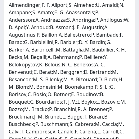
Allmendinger;P. P. Allport;S. Almehed;U. Amaldi;N.
Amapane;S. Amato;E. G. Anassontzis;P.
Andersson;A. Andreazza;S. Andringa;P. Antilogus;W.
D. Apel;Y. Arnoud;B. Asman;J. E. Augustin;A.
Augustinus;P. Baillon;A. Ballestrero;P. Bambade;F.
Barao;G. Barbiellini;R. Barbier;D. Y. Bardin;G.
Barker;A. Baroncelli;M. Battaglia;M. Baubillier;K. H.
Becks;M. Begalli;A. Behrmann;P. Beilliere;Y.
Belokopytov;K. Belous;N. C. Benekos;A. C.
Benvenuti;C. Berat;M. Berggren;D. Bertrand;M.
Besancon;M. S. Bilenky;M. A. Bizouard;D. Bloch;H.
M. Blom;M. Bonesini;M. Boonekamp;P. S. L.;G.
Borisov;C. Bosio;O. Botner;E. Boudinov;B.
Bouquet;C. Bourdarios;T. J. V.;I. Boyko;I. Bozovic;M.
Bozzo;M. Bracko;P. Branchini;R. A. Brenner;P.
Bruckman;J. M. Brunet;L. Bugge;T. Buran;B.
Buschbeck;P. Buschmann;S. Cabrera;M. Caccia;M.
Calvi;T. Camporesi;V. Canale;F. Carena;L. Carroll;C.
Caso;M. V. C.;A. Cattai;F. R. Cavallo;V. Chabaud;P.