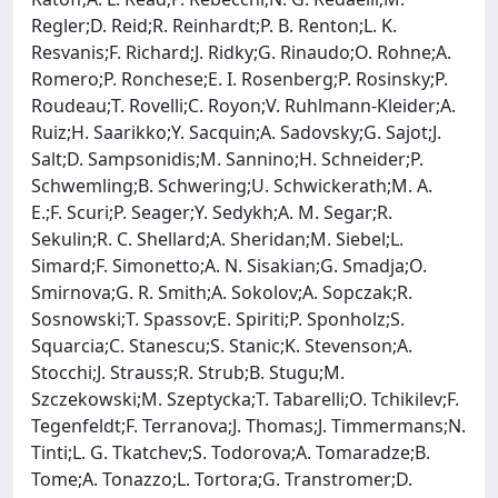
Regler;D. Reid;R. Reinhardt;P. B. Renton;L. K.
Resvanis;F. Richard;J. Ridky;G. Rinaudo;O. Rohne;A.
Romero;P. Ronchese;E. I. Rosenberg;P. Rosinsky;P.
Roudeau;T. Rovelli;C. Royon;V. Ruhlmann-Kleider;A.
Ruiz;H. Saarikko;Y. Sacquin;A. Sadovsky;G. Sajot;J.
Salt;D. Sampsonidis;M. Sannino;H. Schneider;P.
Schwemling;B. Schwering;U. Schwickerath;M. A.
E.;F. Scuri;P. Seager;Y. Sedykh;A. M. Segar;R.
Sekulin;R. C. Shellard;A. Sheridan;M. Siebel;L.
Simard;F. Simonetto;A. N. Sisakian;G. Smadja;O.
Smirnova;G. R. Smith;A. Sokolov;A. Sopczak;R.
Sosnowski;T. Spassov;E. Spiriti;P. Sponholz;S.
Squarcia;C. Stanescu;S. Stanic;K. Stevenson;A.
Stocchi;J. Strauss;R. Strub;B. Stugu;M.
Szczekowski;M. Szeptycka;T. Tabarelli;O. Tchikilev;F.
Tegenfeldt;F. Terranova;J. Thomas;J. Timmermans;N.
Tinti;L. G. Tkatchev;S. Todorova;A. Tomaradze;B.
Tome;A. Tonazzo;L. Tortora;G. Transtromer;D.