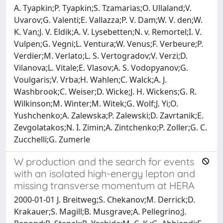
A. Tyapkin;P. Tyapkin;S. Tzamarias;O. Ullaland;V.
Uvarov;G. Valenti;E. Vallazza;P. V. Dam;W. V. den;W.
K. Van;J. V. Eldik;A. V. Lysebetten;N. v. Remortel;I. V.
Vulpen;G. Vegni;L. Ventura;W. Venus;F. Verbeure;P.
Verdier;M. Verlato;L. S. Vertogradov;V. Verzi;D.
Vilanova;L. Vitale;E. Vlasov;A. S. Vodopyanov;G.
Voulgaris;V. Vrba;H. Wahlen;C. Walck;A. J.
Washbrook;C. Weiser;D. Wicke;J. H. Wickens;G. R.
Wilkinson;M. Winter;M. Witek;G. Wolf;J. Yi;O.
Yushchenko;A. Zalewska;P. Zalewski;D. Zavrtanik;E.
Zevgolatakos;N. I. Zimin;A. Zintchenko;P. Zoller;G. C.
Zucchelli;G. Zumerle
W production and the search for events
with an isolated high-energy lepton and
missing transverse momentum at HERA
2000-01-01 J. Breitweg;S. Chekanov;M. Derrick;D.
Krakauer;S. Magill;B. Musgrave;A. Pellegrino;J.