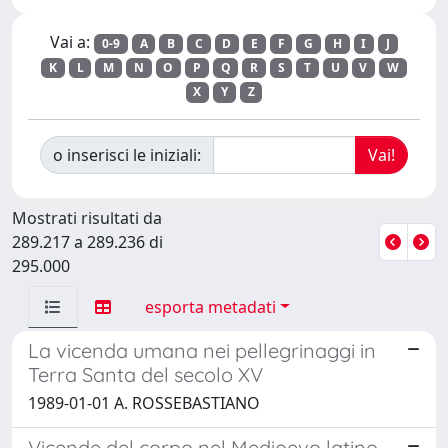
Vai a:
0-9
A
B
C
D
E
F
G
H
I
J
K
L
M
N
O
P
Q
R
S
T
U
V
W
X
Y
Z
o inserisci le iniziali:
Mostrati risultati da
289.217 a 289.236 di
295.000
esporta metadati
La vicenda umana nei pellegrinaggi in
Terra Santa del secolo XV
1989-01-01 A. ROSSEBASTIANO
Vicende del corpo nel Medioevo latino