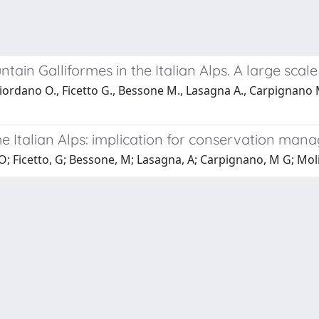
tain Galliformes in the Italian Alps. A large sca
Giordano O., Ficetto G., Bessone M., Lasagna A., Carpignano M
the Italian Alps: implication for conservation ma
O; Ficetto, G; Bessone, M; Lasagna, A; Carpignano, M G; Molin