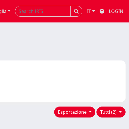
glia
IT
LOGIN
Esportazione
Tutti (2)