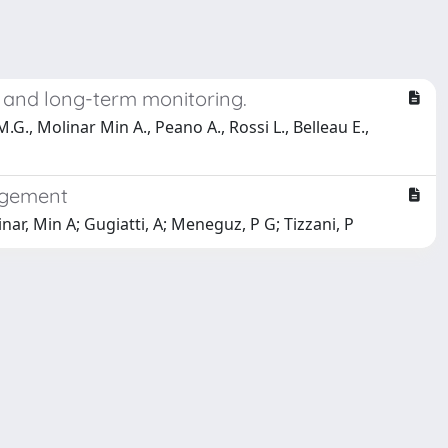
le and long-term monitoring.
.G., Molinar Min A., Peano A., Rossi L., Belleau E.,
nagement
ar, Min A; Gugiatti, A; Meneguz, P G; Tizzani, P