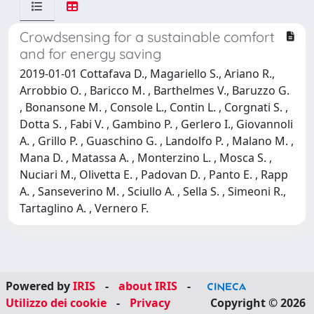
Crowdsensing for a sustainable comfort
and for energy saving
2019-01-01 Cottafava D., Magariello S., Ariano R.,
Arrobbio O. , Baricco M. , Barthelmes V., Baruzzo G.
, Bonansone M. , Console L., Contin L. , Corgnati S. ,
Dotta S. , Fabi V. , Gambino P. , Gerlero I., Giovannoli
A. , Grillo P. , Guaschino G. , Landolfo P. , Malano M. ,
Mana D. , Matassa A. , Monterzino L. , Mosca S. ,
Nuciari M., Olivetta E. , Padovan D. , Panto E. , Rapp
A. , Sanseverino M. , Sciullo A. , Sella S. , Simeoni R.,
Tartaglino A. , Vernero F.
Powered by
IRIS
-
about IRIS
-
Utilizzo dei cookie
-
Privacy
Copyright © 2026