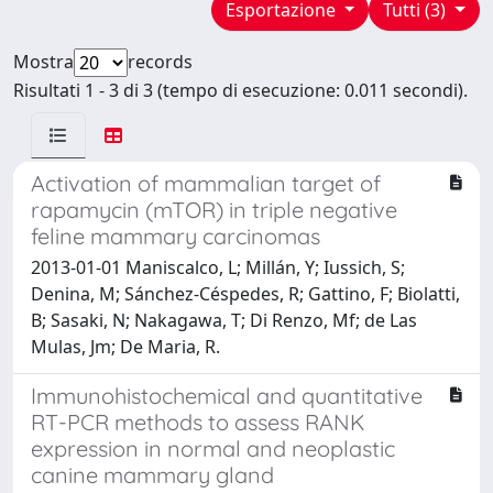
Esportazione
Tutti (3)
Mostra
records
Risultati 1 - 3 di 3 (tempo di esecuzione: 0.011 secondi).
Activation of mammalian target of
rapamycin (mTOR) in triple negative
feline mammary carcinomas
2013-01-01 Maniscalco, L; Millán, Y; Iussich, S;
Denina, M; Sánchez-Céspedes, R; Gattino, F; Biolatti,
B; Sasaki, N; Nakagawa, T; Di Renzo, Mf; de Las
Mulas, Jm; De Maria, R.
Immunohistochemical and quantitative
RT-PCR methods to assess RANK
expression in normal and neoplastic
canine mammary gland