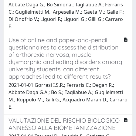
Abbate Daga G.; Bo Simona.; Tagliabue A.; Ferraris
C.; Guglielmetti M.; Arpesella M.; Gaeta M.; Galle F.;
Di Onofrio V.; Liguori F.; Liguori G.; Gilli G.; Carraro
E.
Use of online and paper-and-pencil
questionnaires to assess the distribution
of orthorexia nervosa, muscle
dysmorphia and eating disorders among
university students: can different
approaches lead to different results?
2021-01-01 Gorrasi I.S.R.; Ferraris C.; Degan R.;
Abbate Daga G.A.; Bo S.; Tagliabue A.; Guglielmetti
M.; Roppolo M.; Gilli G.; Acquadro Maran D.; Carraro
E.
VALUTAZIONE DEL RISCHIO BIOLOGICO
ANNESSO ALLA BIOMETANIZZAZIONE.