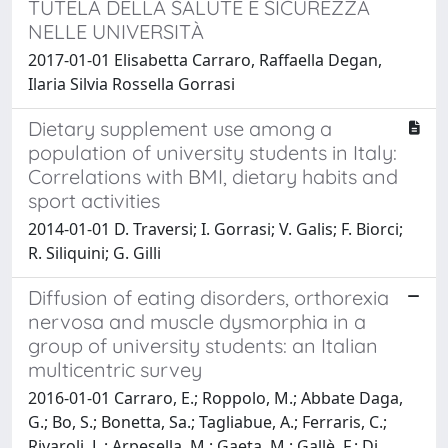
TUTELA DELLA SALUTE E SICUREZZA
NELLE UNIVERSITÀ
2017-01-01 Elisabetta Carraro, Raffaella Degan,
Ilaria Silvia Rossella Gorrasi
Dietary supplement use among a
population of university students in Italy:
Correlations with BMI, dietary habits and
sport activities
2014-01-01 D. Traversi; I. Gorrasi; V. Galis; F. Biorci;
R. Siliquini; G. Gilli
Diffusion of eating disorders, orthorexia
nervosa and muscle dysmorphia in a
group of university students: an Italian
multicentric survey
2016-01-01 Carraro, E.; Roppolo, M.; Abbate Daga,
G.; Bo, S.; Bonetta, Sa.; Tagliabue, A.; Ferraris, C.;
Rivaroli, L.; Arpesella, M.; Gaeta, M.; Gallè, F.; Di