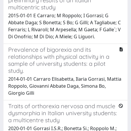
preliminary results of an italian
multicentric study
2015-01-01 E Carraro; M Roppolo; I Gorrasi; G
Abbate Daga; S Bonetta; S Bo; G Gilli; A Tagliabue; C
Ferraris; L Rivaroli; M Arpesella; M Gaeta; F Galle´; V
Di Onofrio; M Di Dio; A Miele; G Liguori.
Prevalence of bigorexia and its
relationships with physical activity in a
sample of university students: a pilot
study.
2014-01-01 Carraro Elisabetta, Ilaria Gorrasi, Mattia
Roppolo, Giovanni Abbate Daga, Simona Bo,
Giorgio Gilli
Traits of orthorexia nervosa and muscle
dysmorphia in Italian university students:
a multicentre study
2020-01-01 Gorrasi I.S.R.; Bonetta Si.; Roppolo M.;