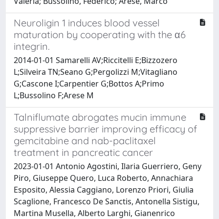
Valeria; Bussolino, Federico; Arese, Marco
Neuroligin 1 induces blood vessel
maturation by cooperating with the α6
integrin.
2014-01-01 Samarelli AV;Riccitelli E;Bizzozero
L;Silveira TN;Seano G;Pergolizzi M;Vitagliano
G;Cascone I;Carpentier G;Bottos A;Primo
L;Bussolino F;Arese M
Talniflumate abrogates mucin immune
suppressive barrier improving efficacy of
gemcitabine and nab-paclitaxel
treatment in pancreatic cancer
2023-01-01 Antonio Agostini, Ilaria Guerriero, Geny
Piro, Giuseppe Quero, Luca Roberto, Annachiara
Esposito, Alessia Caggiano, Lorenzo Priori, Giulia
Scaglione, Francesco De Sanctis, Antonella Sistigu,
Martina Musella, Alberto Larghi, Gianenrico