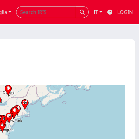
glia
IT
LOGIN