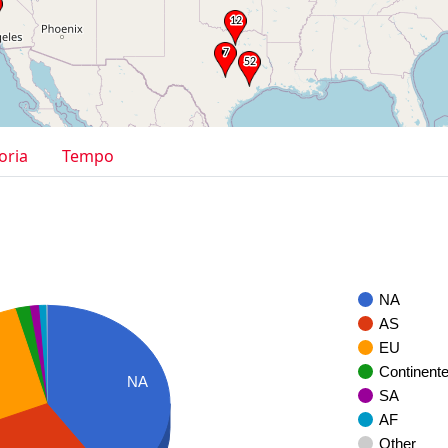
oria
Tempo
NA
AS
EU
Continent
NA
SA
AF
Other