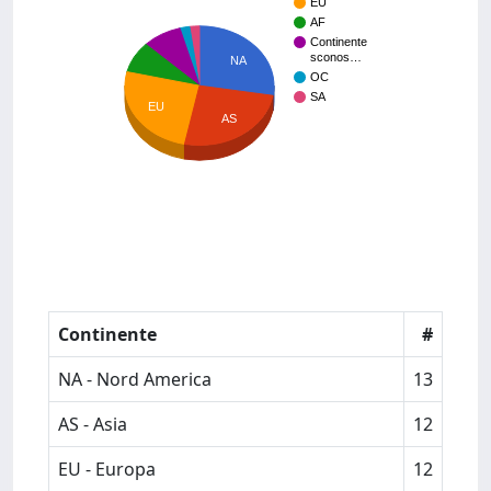
EU
AF
Continente
sconos…
NA
OC
SA
EU
AS
Continente
#
NA - Nord America
13
AS - Asia
12
EU - Europa
12