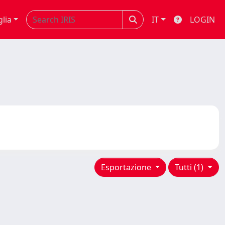
glia
IT
LOGIN
Esportazione
Tutti (1)