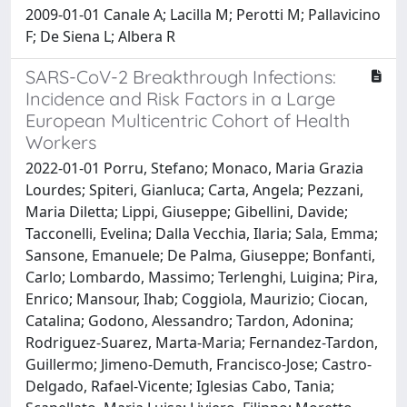
2009-01-01 Canale A; Lacilla M; Perotti M; Pallavicino
F; De Siena L; Albera R
SARS-CoV-2 Breakthrough Infections:
Incidence and Risk Factors in a Large
European Multicentric Cohort of Health
Workers
2022-01-01 Porru, Stefano; Monaco, Maria Grazia
Lourdes; Spiteri, Gianluca; Carta, Angela; Pezzani,
Maria Diletta; Lippi, Giuseppe; Gibellini, Davide;
Tacconelli, Evelina; Dalla Vecchia, Ilaria; Sala, Emma;
Sansone, Emanuele; De Palma, Giuseppe; Bonfanti,
Carlo; Lombardo, Massimo; Terlenghi, Luigina; Pira,
Enrico; Mansour, Ihab; Coggiola, Maurizio; Ciocan,
Catalina; Godono, Alessandro; Tardon, Adonina;
Rodriguez-Suarez, Marta-Maria; Fernandez-Tardon,
Guillermo; Jimeno-Demuth, Francisco-Jose; Castro-
Delgado, Rafael-Vicente; Iglesias Cabo, Tania;