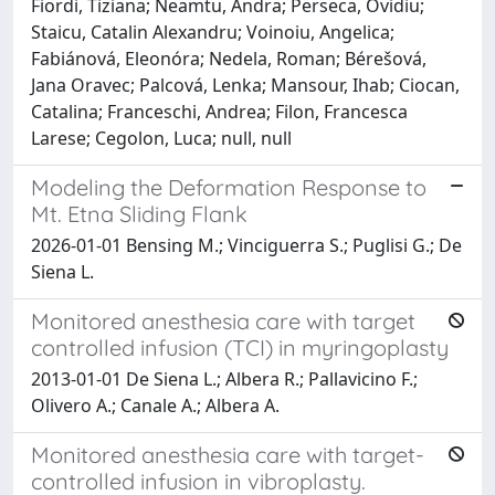
Fiordi, Tiziana; Neamtu, Andra; Perseca, Ovidiu;
Staicu, Catalin Alexandru; Voinoiu, Angelica;
Fabiánová, Eleonóra; Nedela, Roman; Bérešová,
Jana Oravec; Palcová, Lenka; Mansour, Ihab; Ciocan,
Catalina; Franceschi, Andrea; Filon, Francesca
Larese; Cegolon, Luca; null, null
Modeling the Deformation Response to
Mt. Etna Sliding Flank
2026-01-01 Bensing M.; Vinciguerra S.; Puglisi G.; De
Siena L.
Monitored anesthesia care with target
controlled infusion (TCI) in myringoplasty
2013-01-01 De Siena L.; Albera R.; Pallavicino F.;
Olivero A.; Canale A.; Albera A.
Monitored anesthesia care with target-
controlled infusion in vibroplasty.