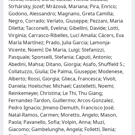
Strhársky, Jozef; Mrázová, Mariana; Pira, Enrico;
Godono, Alessandro; Magnano, Greta Camilla;
Negro, Corrado; Verlato, Giuseppe; Pezzani, Maria
Diletta; Tacconelli, Evelina; Gibellini, Davide; Lotti,
Virginia; Carrasco-Ribelles, Lucí Amalia; Cácers, Eva
María Martínez; Prado, Julia Garcia; Lamonja-
Vicente, Noemí; De Maria, Luigi; Stefanizzi,
Pasquale; Sponselli, Stefania; Caputi, Antonio;
Abedini, Mahsa; Ditano, Giorgia; Asafo, Shuffield S.;
Collatuzzo, Giulia; De Palma, Giuseppe; Modenese,
Alberto; Rossi, Giorgia; Glieca, Francesca; Vivoli,
Daniela; Hoelscher, Michael; Castelletti, Noemi;
Reinkemeyer, Christina; Le Thi, Thu Giang;
Fernandez-Tardon, Guillermo; Arcos-Gonzalez,
Pedro Ignacio; Jimeno-Demuth, Francisco José;
Natal-Ramos, Carmen; Moretto, Angelo; Mason,
Paola; Pavanello, Sofia; Volpin, Anna; Muzi,
Giacomo; Gambelunghe, Angela; Folletti, Ilenia;