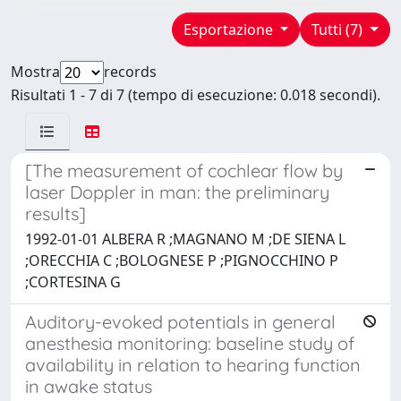
Esportazione
Tutti (7)
Mostra
records
Risultati 1 - 7 di 7 (tempo di esecuzione: 0.018 secondi).
[The measurement of cochlear flow by
laser Doppler in man: the preliminary
results]
1992-01-01 ALBERA R ;MAGNANO M ;DE SIENA L
;ORECCHIA C ;BOLOGNESE P ;PIGNOCCHINO P
;CORTESINA G
Auditory-evoked potentials in general
anesthesia monitoring: baseline study of
availability in relation to hearing function
in awake status