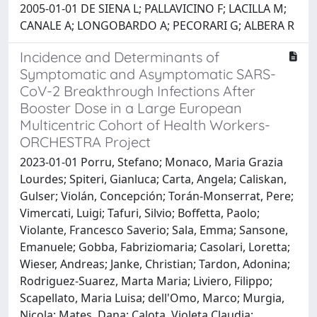
2005-01-01 DE SIENA L; PALLAVICINO F; LACILLA M;
CANALE A; LONGOBARDO A; PECORARI G; ALBERA R
Incidence and Determinants of
Symptomatic and Asymptomatic SARS-
CoV-2 Breakthrough Infections After
Booster Dose in a Large European
Multicentric Cohort of Health Workers-
ORCHESTRA Project
2023-01-01 Porru, Stefano; Monaco, Maria Grazia
Lourdes; Spiteri, Gianluca; Carta, Angela; Caliskan,
Gulser; Violán, Concepción; Torán-Monserrat, Pere;
Vimercati, Luigi; Tafuri, Silvio; Boffetta, Paolo;
Violante, Francesco Saverio; Sala, Emma; Sansone,
Emanuele; Gobba, Fabriziomaria; Casolari, Loretta;
Wieser, Andreas; Janke, Christian; Tardon, Adonina;
Rodriguez-Suarez, Marta Maria; Liviero, Filippo;
Scapellato, Maria Luisa; dell'Omo, Marco; Murgia,
Nicola; Mates, Dana; Calota, Violeta Claudia;