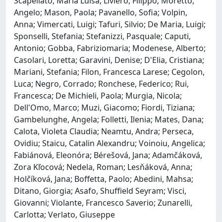
Scapellato, Maria Luisa; Liviero, Filippo; Moretto,
Angelo; Mason, Paola; Pavanello, Sofia; Volpin,
Anna; Vimercati, Luigi; Tafuri, Silvio; De Maria, Luigi;
Sponselli, Stefania; Stefanizzi, Pasquale; Caputi,
Antonio; Gobba, Fabriziomaria; Modenese, Alberto;
Casolari, Loretta; Garavini, Denise; D'Elia, Cristiana;
Mariani, Stefania; Filon, Francesca Larese; Cegolon,
Luca; Negro, Corrado; Ronchese, Federico; Rui,
Francesca; De Michieli, Paola; Murgia, Nicola;
Dell'Omo, Marco; Muzi, Giacomo; Fiordi, Tiziana;
Gambelunghe, Angela; Folletti, Ilenia; Mates, Dana;
Calota, Violeta Claudia; Neamtu, Andra; Perseca,
Ovidiu; Staicu, Catalin Alexandru; Voinoiu, Angelica;
Fabiánová, Eleonóra; Bérešová, Jana; Adamčáková,
Zora Kľocová; Nedela, Roman; Lesňáková, Anna;
Holčíková, Jana; Boffetta, Paolo; Abedini, Mahsa;
Ditano, Giorgia; Asafo, Shuffield Seyram; Visci,
Giovanni; Violante, Francesco Saverio; Zunarelli,
Carlotta; Verlato, Giuseppe