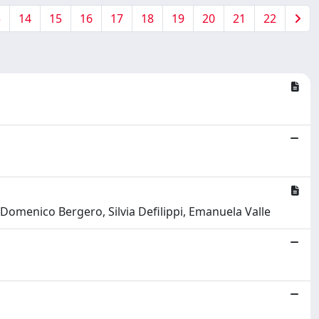
3
14
15
16
17
18
19
20
21
22
 Domenico Bergero, Silvia Defilippi, Emanuela Valle