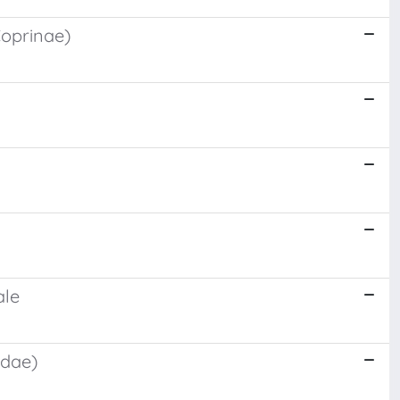
Coprinae)
ale
idae)