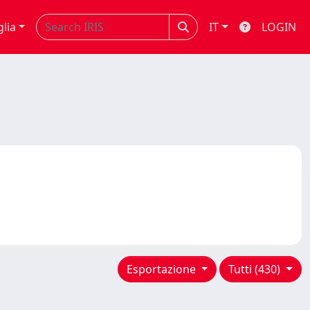
glia
IT
LOGIN
Esportazione
Tutti (430)