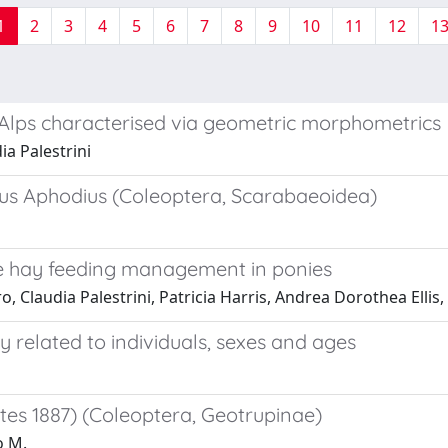
1
2
3
4
5
6
7
8
9
10
11
12
1
 Alps characterised via geometric morphometrics
a Palestrini
nus Aphodius (Coleoptera, Scarabaeoidea)
le hay feeding management in ponies
 Claudia Palestrini, Patricia Harris, Andrea Dorothea Ellis,
ty related to individuals, sexes and ages
ates 1887) (Coleoptera, Geotrupinae)
o M.