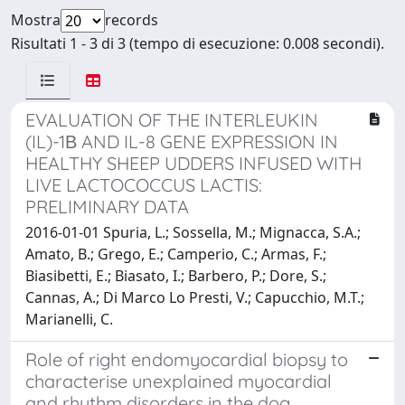
Mostra
records
Risultati 1 - 3 di 3 (tempo di esecuzione: 0.008 secondi).
EVALUATION OF THE INTERLEUKIN
(IL)-1Β AND IL-8 GENE EXPRESSION IN
HEALTHY SHEEP UDDERS INFUSED WITH
LIVE LACTOCOCCUS LACTIS:
PRELIMINARY DATA
2016-01-01 Spuria, L.; Sossella, M.; Mignacca, S.A.;
Amato, B.; Grego, E.; Camperio, C.; Armas, F.;
Biasibetti, E.; Biasato, I.; Barbero, P.; Dore, S.;
Cannas, A.; Di Marco Lo Presti, V.; Capucchio, M.T.;
Marianelli, C.
Role of right endomyocardial biopsy to
characterise unexplained myocardial
and rhythm disorders in the dog