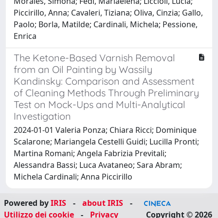
Morales, Simona; Fedi, Mariaelena; Liccioli, Lucia;
Piccirillo, Anna; Cavaleri, Tiziana; Oliva, Cinzia; Gallo,
Paolo; Borla, Matilde; Cardinali, Michela; Pessione,
Enrica
The Ketone-Based Varnish Removal
from an Oil Painting by Wassily
Kandinsky: Comparison and Assessment
of Cleaning Methods Through Preliminary
Test on Mock-Ups and Multi-Analytical
Investigation
2024-01-01 Valeria Ponza; Chiara Ricci; Dominique
Scalarone; Mariangela Cestelli Guidi; Lucilla Pronti;
Martina Romani; Angela Fabrizia Previtali;
Alessandra Bassi; Luca Avataneo; Sara Abram;
Michela Cardinali; Anna Piccirillo
Powered by
IRIS
-
about IRIS
-
Utilizzo dei cookie
-
Privacy
Copyright © 2026