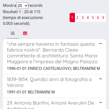
Mostra
records
Risultati 1 - 20 di 115
(tempo di esecuzione:
1
2
3
4
5
6
0.003 secondi).
"che sempre havemo in fantasia questa
fabrica nostra". Bernardo Clesio
committente di architettura: Santa Maria
Maggiore e l'impresa del Magno Palazzo
1996-01-01 ENRICO CASTELNUOVO; BELTRAMINI M
1839-1854. Quindici anni di fotografia a
Verona
1991-01-01 BELTRAMINI M
29. Antonio Bonfini, Antonii Averulini De
Architectura