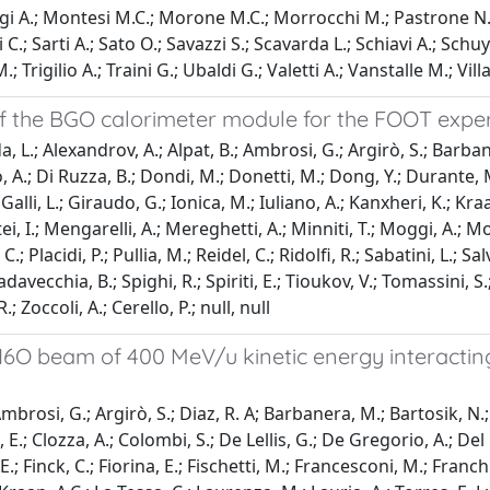
i A.; Montesi M.C.; Morone M.C.; Morrocchi M.; Pastrone N.; Pev
i C.; Sarti A.; Sato O.; Savazzi S.; Scavarda L.; Schiavi A.; Schuy 
 Trigilio A.; Traini G.; Ubaldi G.; Valetti A.; Vanstalle M.; Vil
 the BGO calorimeter module for the FOOT expe
 L.; Alexandrov, A.; Alpat, B.; Ambrosi, G.; Argirò, S.; Barbane
 A.; Di Ruzza, B.; Dondi, M.; Donetti, M.; Dong, Y.; Durante, M.; 
Galli, L.; Giraudo, G.; Ionica, M.; Iuliano, A.; Kanxheri, K.; Kra
i, I.; Mengarelli, A.; Mereghetti, A.; Minniti, T.; Moggi, A.; 
 Placidi, P.; Pullia, M.; Reidel, C.; Ridolfi, R.; Sabatini, L.; Salvi
Spadavecchia, B.; Spighi, R.; Spiriti, E.; Tioukov, V.; Tomassini, S
.; Zoccoli, A.; Cerello, P.; null, null
16O beam of 400 MeV/u kinetic energy interacting
mbrosi, G.; Argirò, S.; Diaz, R. A; Barbanera, M.; Bartosik, N.; 
i, E.; Clozza, A.; Colombi, S.; De Lellis, G.; De Gregorio, A.; D
; Finck, C.; Fiorina, E.; Fischetti, M.; Francesconi, M.; Franchin