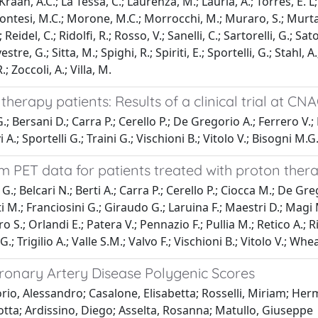
; Kraan, A.C.; La Tessa, C.; Laurenza, M.; Lauria, A.; Torres, E. 
Montesi, M.C.; Morone, M.C.; Morrocchi, M.; Muraro, S.; Murtas,
; Reidel, C.; Ridolfi, R.; Rosso, V.; Sanelli, C.; Sartorelli, G.; Sat
lvestre, G.; Sitta, M.; Spighi, R.; Spiriti, E.; Sportelli, G.; Stahl
.; Zoccoli, A.; Villa, M.
erapy patients: Results of a clinical trial at CN
.; Bersani D.; Carra P.; Cerello P.; De Gregorio A.; Ferrero V.;
 A.; Sportelli G.; Traini G.; Vischioni B.; Vitolo V.; Bisogni M.G
eam PET data for patients treated with proton the
.; Belcari N.; Berti A.; Carra P.; Cerello P.; Ciocca M.; De Gr
tti M.; Franciosini G.; Giraudo G.; Laruina F.; Maestri D.; Mag
.; Orlandi E.; Patera V.; Pennazio F.; Pullia M.; Retico A.; Ri
 G.; Trigilio A.; Valle S.M.; Valvo F.; Vischioni B.; Vitolo V.; W
ronary Artery Disease Polygenic Scores
, Alessandro; Casalone, Elisabetta; Rosselli, Miriam; Herman,
lotta; Ardissino, Diego; Asselta, Rosanna; Matullo, Giuseppe