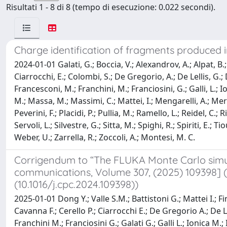
Risultati 1 - 8 di 8 (tempo di esecuzione: 0.022 secondi).
Charge identification of fragments produced
2024-01-01 Galati, G.; Boccia, V.; Alexandrov, A.; Alpat, B.;
Ciarrocchi, E.; Colombi, S.; De Gregorio, A.; De Lellis, G.; 
Francesconi, M.; Franchini, M.; Franciosini, G.; Galli, L.; I
M.; Massa, M.; Massimi, C.; Mattei, I.; Mengarelli, A.; Mer
Peverini, F.; Placidi, P.; Pullia, M.; Ramello, L.; Reidel, C.; Ri
Servoli, L.; Silvestre, G.; Sitta, M.; Spighi, R.; Spiriti, E.; 
Weber, U.; Zarrella, R.; Zoccoli, A.; Montesi, M. C.
Corrigendum to “The FLUKA Monte Carlo simu
communications, Volume 307, (2025) 109398] 
(10.1016/j.cpc.2024.109398))
2025-01-01 Dong Y.; Valle S.M.; Battistoni G.; Mattei I.; F
Cavanna F.; Cerello P.; Ciarrocchi E.; De Gregorio A.; De L
Franchini M.; Franciosini G.; Galati G.; Galli L.; Ionica M.