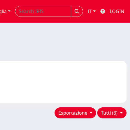
glia
IT
LOGIN
Esportazione
Tutti (8)