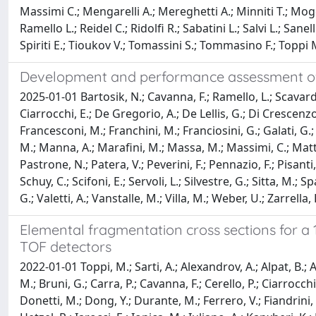
Massimi C.; Mengarelli A.; Mereghetti A.; Minniti T.; Mogg
Ramello L.; Reidel C.; Ridolfi R.; Sabatini L.; Salvi L.; Sanell
Spiriti E.; Tioukov V.; Tomassini S.; Tommasino F.; Toppi M.;
Development and performance assessment of
2025-01-01 Bartosik, N.; Cavanna, F.; Ramello, L.; Scavarda,
Ciarrocchi, E.; De Gregorio, A.; De Lellis, G.; Di Crescenzo,
Francesconi, M.; Franchini, M.; Franciosini, G.; Galati, G.; 
M.; Manna, A.; Marafini, M.; Massa, M.; Massimi, C.; Matte
Pastrone, N.; Patera, V.; Peverini, F.; Pennazio, F.; Pisanti, C.;
Schuy, C.; Scifoni, E.; Servoli, L.; Silvestre, G.; Sitta, M.; 
G.; Valetti, A.; Vanstalle, M.; Villa, M.; Weber, U.; Zarrella, R
Elemental fragmentation cross sections for a 
TOF detectors
2022-01-01 Toppi, M.; Sarti, A.; Alexandrov, A.; Alpat, B.; A
M.; Bruni, G.; Carra, P.; Cavanna, F.; Cerello, P.; Ciarrocch
Donetti, M.; Dong, Y.; Durante, M.; Ferrero, V.; Fiandrini, E.