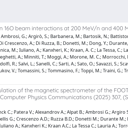
 in 16O beam interactions at 200 MeV/n and 400
 Ambrosi, G.; Argirò, S.; Barbanera, M.; Bartosik, N.; Battistoni
Di Crescenzo, A.; Di Ruzza, B.; Donetti, M.; Dong, Y.; Durante, M.
onica, M.; Iuliano, A.; Kanxheri, K.; Kraan, A. C.; La Tessa, C.;
eghetti, A.; Minniti, T.; Moggi, A.; Morone, M. C.; Morrocchi, 
dolfi, R.; Salvi, L.; Sanelli, C.; Sarti, A.; Sato, O.; Savazzi, S.; S
Tioukov, V.; Tomassini, S.; Tommasino, F.; Toppi, M.; Traini, G.; Tri
lation of the magnetic spectrometer of the FOO
(Computer Physics Communications (2025) 307, (
inck C.; Patera V.; Alexandrov A.; Alpat B.; Ambrosi G.; Argiro
ellis G.; Crescenzo A.D.; Ruzza B.D.; Donetti M.; Durante M.; F
; Iuliano A.; Kanxheri K.; Kraan A.C.; La Tessa C.; Lauria A.; T