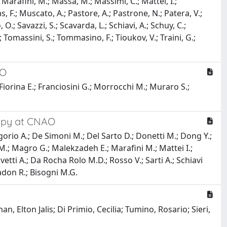
L; Marafini, M.; Massa, M.; Massimi, C.; Mattei, I.;
 F.; Muscato, A.; Pastore, A.; Pastrone, N.; Patera, V.;
o, O.; Savazzi, S.; Scavarda, L.; Schiavi, A.; Schuy, C.;
, A.; Tomassini, S.; Tommasino, F.; Tioukov, V.; Traini, G.;
AO
 Fiorina E.; Franciosini G.; Morrocchi M.; Muraro S.;
.
rapy at CNAO
egorio A.; De Simoni M.; Del Sarto D.; Donetti M.; Dong Y.;
i M.; Magro G.; Malekzadeh E.; Marafini M.; Mattei I.;
vetti A.; Da Rocha Rolo M.D.; Rosso V.; Sarti A.; Schiavi
headon R.; Bisogni M.G.
 Elton Jalis; Di Primio, Cecilia; Tumino, Rosario; Sieri,