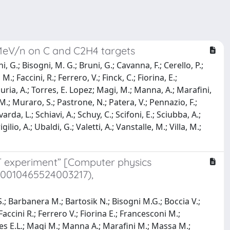
 MeV/n on C and C2H4 targets
, G.; Bisogni, M. G.; Bruni, G.; Cavanna, F.; Cerello, P.;
; Faccini, R.; Ferrero, V.; Finck, C.; Fiorina, E.;
 Lauria, A.; Torres, E. Lopez; Magi, M.; Manna, A.; Marafini,
M.; Muraro, S.; Pastrone, N.; Patera, V.; Pennazio, F.;
cavarda, L.; Schiavi, A.; Schuy, C.; Scifoni, E.; Sciubba, A.;
gilio, A.; Ubaldi, G.; Valetti, A.; Vanstalle, M.; Villa, M.;
T experiment” [Computer physics
S0010465524003217),
 S.; Barbanera M.; Bartosik N.; Bisogni M.G.; Boccia V.;
accini R.; Ferrero V.; Fiorina E.; Francesconi M.;
orres E.L.; Magi M.; Manna A.; Marafini M.; Massa M.;