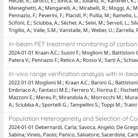
Hetzel, R.; Iarocci, E.; Ionica, M.; Iuliano, A.; Kanxheri, K.
Meneghetti, A.; Mengarelli, A.; Mirabelli, R.; Moggi, A.; 
Pennazio, F.; Peverini, F.; Placidi, P.; Pullia, M.; Ramello, L.
Scifoni, E.; Sciubba, A.; Sécher, A.; Selvi, M.; Servoli, L.; Si
Trigilio, A.; Valle, S.M.; Vanstalle, M.; Weber, U.; Zarrella, R
In-beam PET treatment monitoring of carbon th
2024-01-01 Kraan A.C.; Susini F.; Moglioni M.; Battistoni G
Patera V.; Pennazio F.; Retico A.; Rosso V.; Sarti A.; Schiavi
In-vivo range verification analysis with in-b
2022-01-01 Moglioni M.; Kraan A.C.; Baroni G.; Battistoni G
Embriaco A.; Fantacci M.E.; Ferrero V.; Fiorina E.; Fische
Mazzoni E.; Mereu P.; Mirandola A.; Morrocchi M.; Muraro S
A.; Sciubba A.; Sportelli G.; Tampellini S.; Toppi M.; Traini
Population Heterogeneity and Selection of Co
2024-01-01 Debernardi, Carla; Savoca, Angelo; De Gregorio
Sabina; Vineis, Paolo; Panico, Salvatore; Sacerdote, Car