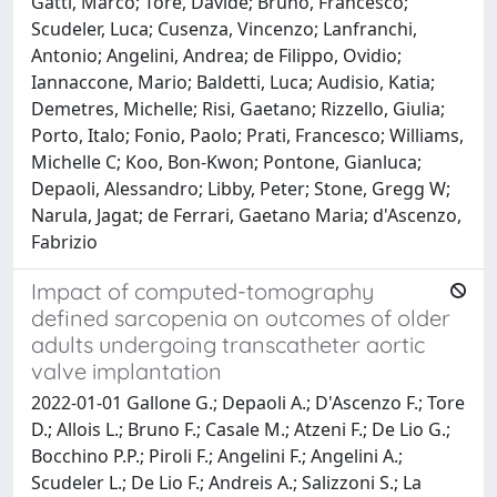
Gatti, Marco; Tore, Davide; Bruno, Francesco;
Scudeler, Luca; Cusenza, Vincenzo; Lanfranchi,
Antonio; Angelini, Andrea; de Filippo, Ovidio;
Iannaccone, Mario; Baldetti, Luca; Audisio, Katia;
Demetres, Michelle; Risi, Gaetano; Rizzello, Giulia;
Porto, Italo; Fonio, Paolo; Prati, Francesco; Williams,
Michelle C; Koo, Bon-Kwon; Pontone, Gianluca;
Depaoli, Alessandro; Libby, Peter; Stone, Gregg W;
Narula, Jagat; de Ferrari, Gaetano Maria; d'Ascenzo,
Fabrizio
Impact of computed-tomography
defined sarcopenia on outcomes of older
adults undergoing transcatheter aortic
valve implantation
2022-01-01 Gallone G.; Depaoli A.; D'Ascenzo F.; Tore
D.; Allois L.; Bruno F.; Casale M.; Atzeni F.; De Lio G.;
Bocchino P.P.; Piroli F.; Angelini F.; Angelini A.;
Scudeler L.; De Lio F.; Andreis A.; Salizzoni S.; La