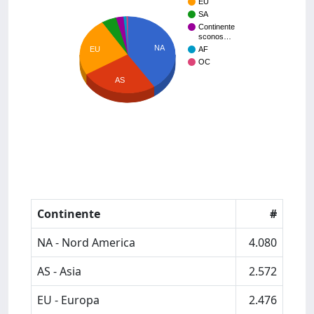
EU
SA
Continente
sconos…
NA
EU
AF
OC
AS
Continente
#
NA - Nord America
4.080
AS - Asia
2.572
EU - Europa
2.476