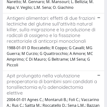
Naretto; M. Gennaro; M. Mansouri; L. Bellizia; M.
Alpa; V. Veglio; L.M. Sena; O. Giachino
Antigeni alimentari: effetti di due frazioni
lectiniche del glutine sull'attività natural
killer, sulla migrazione e la produzione di
radicali di ossigeno e la fissazione
recettoriale di anticorpi monoclonali
1988-01-01 D Roccatello; R Coppo; G Cavalli; MG
Guerra; M Curzio; G Quattrocchio; A Amore; MC
Amprimo; C Di Mauro; G Beltrame; LM Sena; G
Piccoli
Apit prolungato nella valutazione
preoperatoria di bambini sani candidati a
tonsillectomia e/o adenoidectomia
elettive
2004-01-01 Agnes C.; Montaruli B.; Foli C.; Vaccarino
A.; Rus C.; Saitta M.; Roccatello D.; Sena L.M.; Bazzan