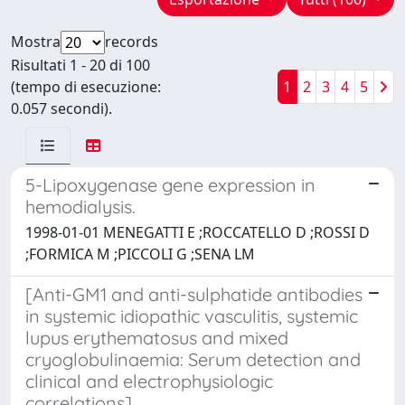
Mostra
records
Risultati 1 - 20 di 100
(tempo di esecuzione:
1
2
3
4
5
0.057 secondi).
5-Lipoxygenase gene expression in
hemodialysis.
1998-01-01 MENEGATTI E ;ROCCATELLO D ;ROSSI D
;FORMICA M ;PICCOLI G ;SENA LM
[Anti-GM1 and anti-sulphatide antibodies
in systemic idiopathic vasculitis, systemic
lupus erythematosus and mixed
cryoglobulinaemia: Serum detection and
clinical and electrophysiologic
correlations]