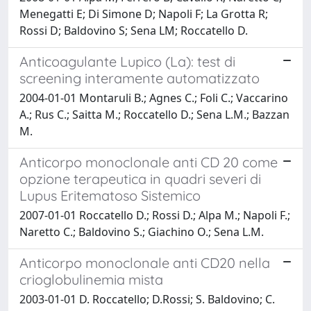
Menegatti E; Di Simone D; Napoli F; La Grotta R;
Rossi D; Baldovino S; Sena LM; Roccatello D.
Anticoagulante Lupico (La): test di
screening interamente automatizzato
2004-01-01 Montaruli B.; Agnes C.; Foli C.; Vaccarino
A.; Rus C.; Saitta M.; Roccatello D.; Sena L.M.; Bazzan
M.
Anticorpo monoclonale anti CD 20 come
opzione terapeutica in quadri severi di
Lupus Eritematoso Sistemico
2007-01-01 Roccatello D.; Rossi D.; Alpa M.; Napoli F.;
Naretto C.; Baldovino S.; Giachino O.; Sena L.M.
Anticorpo monoclonale anti CD20 nella
crioglobulinemia mista
2003-01-01 D. Roccatello; D.Rossi; S. Baldovino; C.