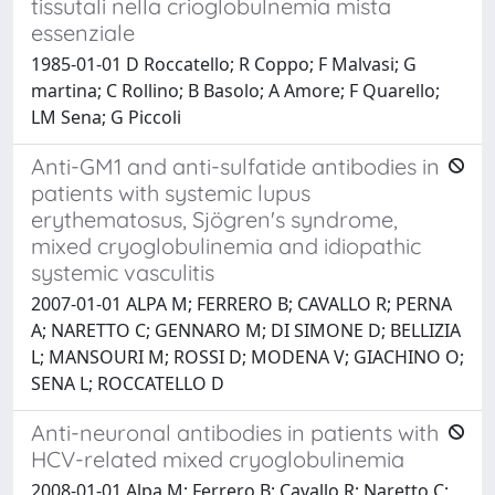
tissutali nella crioglobulnemia mista
essenziale
1985-01-01 D Roccatello; R Coppo; F Malvasi; G
martina; C Rollino; B Basolo; A Amore; F Quarello;
LM Sena; G Piccoli
Anti-GM1 and anti-sulfatide antibodies in
patients with systemic lupus
erythematosus, Sjögren's syndrome,
mixed cryoglobulinemia and idiopathic
systemic vasculitis
2007-01-01 ALPA M; FERRERO B; CAVALLO R; PERNA
A; NARETTO C; GENNARO M; DI SIMONE D; BELLIZIA
L; MANSOURI M; ROSSI D; MODENA V; GIACHINO O;
SENA L; ROCCATELLO D
Anti-neuronal antibodies in patients with
HCV-related mixed cryoglobulinemia
2008-01-01 Alpa M; Ferrero B; Cavallo R; Naretto C;