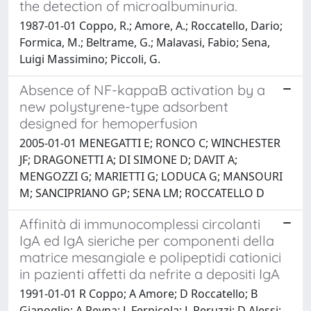
the detection of microalbuminuria.
1987-01-01 Coppo, R.; Amore, A.; Roccatello, Dario;
Formica, M.; Beltrame, G.; Malavasi, Fabio; Sena,
Luigi Massimino; Piccoli, G.
Absence of NF-kappaB activation by a
new polystyrene-type adsorbent
designed for hemoperfusion
2005-01-01 MENEGATTI E; RONCO C; WINCHESTER
JF; DRAGONETTI A; DI SIMONE D; DAVIT A;
MENGOZZI G; MARIETTI G; LODUCA G; MANSOURI
M; SANCIPRIANO GP; SENA LM; ROCCATELLO D
Affinità di immunocomplessi circolanti
IgA ed IgA sieriche per componenti della
matrice mesangiale e polipeptidi cationici
in pazienti affetti da nefrite a depositi IgA
1991-01-01 R Coppo; A Amore; D Roccatello; B
Gianoglio; A Reyna; L Fernicola; L Peruzzi; D Alessi;