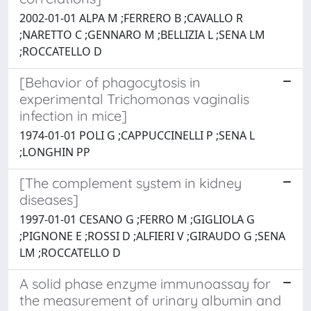
2002-01-01 ALPA M ;FERRERO B ;CAVALLO R
;NARETTO C ;GENNARO M ;BELLIZIA L ;SENA LM
;ROCCATELLO D
[Behavior of phagocytosis in
experimental Trichomonas vaginalis
infection in mice]
1974-01-01 POLI G ;CAPPUCCINELLI P ;SENA L
;LONGHIN PP
[The complement system in kidney
diseases]
1997-01-01 CESANO G ;FERRO M ;GIGLIOLA G
;PIGNONE E ;ROSSI D ;ALFIERI V ;GIRAUDO G ;SENA
LM ;ROCCATELLO D
A solid phase enzyme immunoassay for
the measurement of urinary albumin and