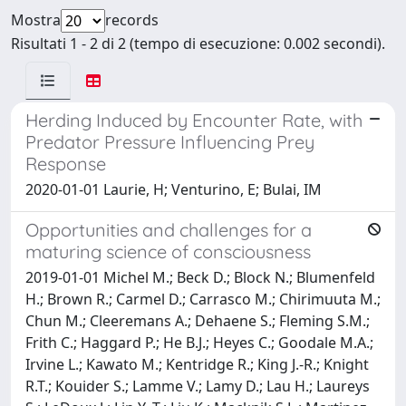
Mostra
records
Risultati 1 - 2 di 2 (tempo di esecuzione: 0.002 secondi).
Herding Induced by Encounter Rate, with
Predator Pressure Influencing Prey
Response
2020-01-01 Laurie, H; Venturino, E; Bulai, IM
Opportunities and challenges for a
maturing science of consciousness
2019-01-01 Michel M.; Beck D.; Block N.; Blumenfeld
H.; Brown R.; Carmel D.; Carrasco M.; Chirimuuta M.;
Chun M.; Cleeremans A.; Dehaene S.; Fleming S.M.;
Frith C.; Haggard P.; He B.J.; Heyes C.; Goodale M.A.;
Irvine L.; Kawato M.; Kentridge R.; King J.-R.; Knight
R.T.; Kouider S.; Lamme V.; Lamy D.; Lau H.; Laureys