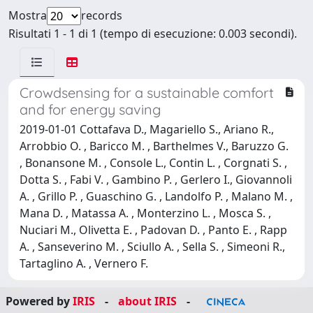
Mostra
records
Risultati 1 - 1 di 1 (tempo di esecuzione: 0.003 secondi).
Crowdsensing for a sustainable comfort
and for energy saving
2019-01-01 Cottafava D., Magariello S., Ariano R.,
Arrobbio O. , Baricco M. , Barthelmes V., Baruzzo G.
, Bonansone M. , Console L., Contin L. , Corgnati S. ,
Dotta S. , Fabi V. , Gambino P. , Gerlero I., Giovannoli
A. , Grillo P. , Guaschino G. , Landolfo P. , Malano M. ,
Mana D. , Matassa A. , Monterzino L. , Mosca S. ,
Nuciari M., Olivetta E. , Padovan D. , Panto E. , Rapp
A. , Sanseverino M. , Sciullo A. , Sella S. , Simeoni R.,
Tartaglino A. , Vernero F.
Powered by
IRIS
-
about IRIS
-