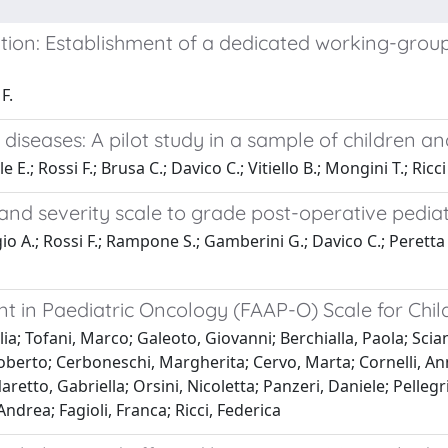
ation: Establishment of a dedicated working-group 
F.
diseases: A pilot study in a sample of children a
.; Rossi F.; Brusa C.; Davico C.; Vitiello B.; Mongini T.; Ricci 
and severity scale to grade post-operative pedia
o A.; Rossi F.; Rampone S.; Gamberini G.; Davico C.; Peretta P
nt in Paediatric Oncology (FAAP-O) Scale for Chi
ulia; Tofani, Marco; Galeoto, Giovanni; Berchialla, Paola; Sc
Roberto; Cerboneschi, Margherita; Cervo, Marta; Cornelli, An
retto, Gabriella; Orsini, Nicoletta; Panzeri, Daniele; Pellegr
ndrea; Fagioli, Franca; Ricci, Federica