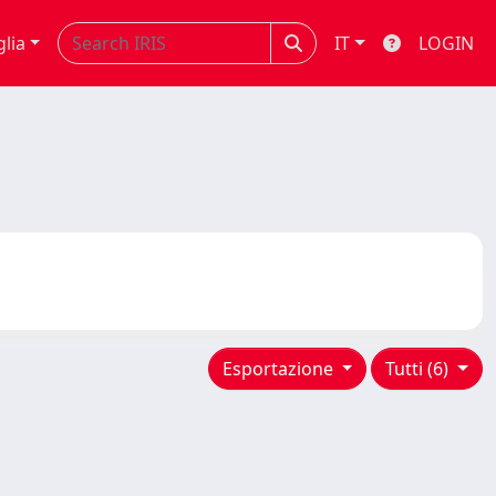
glia
IT
LOGIN
Esportazione
Tutti (6)