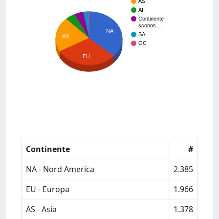
AS
AF
Continente
sconos…
NA
SA
AS
OC
EU
Continente
#
NA - Nord America
2.385
EU - Europa
1.966
AS - Asia
1.378