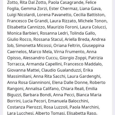
Zotto, Rita Dal Zotto, Paola Casagrande, Felice
Foglia, Gemma Zorzi, Ester Chermaz, Liana Gava,
Luigi Nicolardi, Lorena Pavanetto, Cecilia Battiston,
Francesco De Grandi, Laura Rizzato, Michele Tonon,
Elisabetta Cannizzo, Maurizio Foroni, Laura Colucci,
Monica Barbieri, Rosanna Ledri, Tolinda Gallo,
Giulio Rocco, Rossana Stacul, Ariella Breda, Andrea
Iob, Simonetta Micossi, Oriana Feltrin, Giuseppina
Caernelos, Marco Mela, Virna Frumento, Anna
Opisso, Alessandro Cuccu, Giorgio Zoppi, Patrizia
Torracca, Armanda Capellini, Francesco Maddalo,
Giovanna Mattei, Claudio Gualanduzzi, Erika
Massimiliani, Anna Rita Sacchi, Laura Gardenghi,
Anna Rosa Gianninoni, Elena Dalle Donne, Roberto
Rangoni, Annalisa Califano, Chiara Reali, Emilia
Biguzzi, Barbara Bondi, Anna Pecci, Bianca Maria
Borrini, Lucia Pecori, Emanuela Balocchini,
Costanza Pierozzi, Rosa Luzzoli, Paola Marchini,
Lara Lucchesi, Alberto Tomasi, Elisabetta Raso,