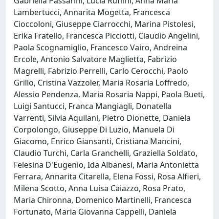
Gabriella Passarini, Lucia Ruffini, Anna Maria
Lambertucci, Annarita Mogetta, Francesca
Cioccoloni, Giuseppe Ciarrocchi, Marina Pistolesi,
Erika Fratello, Francesca Picciotti, Claudio Angelini,
Paola Scognamiglio, Francesco Vairo, Andreina
Ercole, Antonio Salvatore Maglietta, Fabrizio
Magrelli, Fabrizio Perrelli, Carlo Cerocchi, Paolo
Grillo, Cristina Vazzoler, Maria Rosaria Loffredo,
Alessio Pendenza, Maria Rosaria Nappi, Paola Bueti,
Luigi Santucci, Franca Mangiagli, Donatella
Varrenti, Silvia Aquilani, Pietro Dionette, Daniela
Corpolongo, Giuseppe Di Luzio, Manuela Di
Giacomo, Enrico Giansanti, Cristiana Mancini,
Claudio Turchi, Carla Granchelli, Graziella Soldato,
Felesina D'Eugenio, Ida Albanesi, Maria Antonietta
Ferrara, Annarita Citarella, Elena Fossi, Rosa Alfieri,
Milena Scotto, Anna Luisa Caiazzo, Rosa Prato,
Maria Chironna, Domenico Martinelli, Francesca
Fortunato, Maria Giovanna Cappelli, Daniela