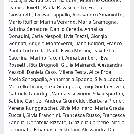
Tacca, Silvia Iodice, Vilma Corvi, Maurizio Oddone,
Daniela Rivetti, Paola Ravaschietto, Franco
Giovanetti, Teresa Cappello, Alessandro Smaniotto,
Mario Ruffier, Marina Verardo, Maria Gramegna,
Sabrina Senatore, Danilo Cereda, Annalisa
Donadini, Carla Nespoli, Livia Trezzi, Giorgio
Gennati, Angelo Monteverdi, Liana Boldori, Franco
Paolo Tortorella, Paola Elvira Merlini, Davide Di
Caterina, Marino Faccini, Anna Lamberti, Eva
Rossetti, Rita Brugnoli, Giulia Mainardi, Alessandra
Vezzoli, Daniela Caso, Milena Testa, Alice Erba,
Paola Senegaglia, Annamaria Spagna, Silvia Lodola,
Marcello Tirani, Enza Giompapa, Luigi Guido Roveri,
Gabriele Guardigli, Vanna Scalvinoni, Silvia Spertini,
Sabine Gamper, Andrea Grünfelder, Barbara Ploner,
Verena Runggatscher, Silvia Molinaro, Maria Grazia
Zuccali, Silvia Franchini, Francesca Russo, Francesca
Zanella, Donatella Rizzato, Graziella Carpene, Nadia
Lamonato, Emanuela Destefani, Alessandra Dal