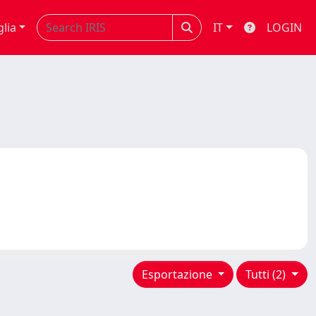
glia
IT
LOGIN
Esportazione
Tutti (2)