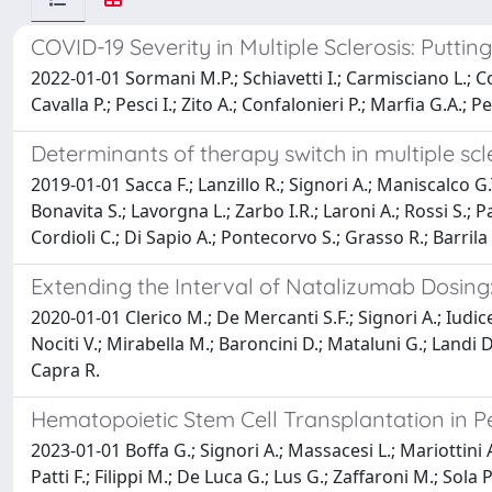
COVID-19 Severity in Multiple Sclerosis: Puttin
2022-01-01 Sormani M.P.; Schiavetti I.; Carmisciano L.; Cor
Cavalla P.; Pesci I.; Zito A.; Confalonieri P.; Marfia G.A.; 
Determinants of therapy switch in multiple scle
2019-01-01 Sacca F.; Lanzillo R.; Signori A.; Maniscalco G.
Bonavita S.; Lavorgna L.; Zarbo I.R.; Laroni A.; Rossi S.; Par
Cordioli C.; Di Sapio A.; Pontecorvo S.; Grasso R.; Barrila 
Extending the Interval of Natalizumab Dosing:
2020-01-01 Clerico M.; De Mercanti S.F.; Signori A.; Iudicel
Nociti V.; Mirabella M.; Baroncini D.; Mataluni G.; Landi D
Capra R.
Hematopoietic Stem Cell Transplantation in Pe
2023-01-01 Boffa G.; Signori A.; Massacesi L.; Mariottini 
Patti F.; Filippi M.; De Luca G.; Lus G.; Zaffaroni M.; Sola 