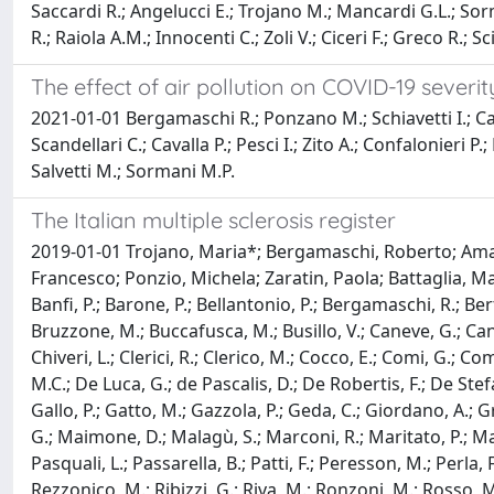
Saccardi R.; Angelucci E.; Trojano M.; Mancardi G.L.; Sorm
R.; Raiola A.M.; Innocenti C.; Zoli V.; Ciceri F.; Greco R.; 
The effect of air pollution on COVID-19 severit
2021-01-01 Bergamaschi R.; Ponzano M.; Schiavetti I.; Carm
Scandellari C.; Cavalla P.; Pesci I.; Zito A.; Confalonieri P
Salvetti M.; Sormani M.P.
The Italian multiple sclerosis register
2019-01-01 Trojano, Maria*; Bergamaschi, Roberto; Amat
Francesco; Ponzio, Michela; Zaratin, Paola; Battaglia, Mari
Banfi, P.; Barone, P.; Bellantonio, P.; Bergamaschi, R.; Be
Bruzzone, M.; Buccafusca, M.; Busillo, V.; Caneve, G.; Cania
Chiveri, L.; Clerici, R.; Clerico, M.; Cocco, E.; Comi, G.; C
M.C.; De Luca, G.; de Pascalis, D.; De Robertis, F.; De Stefan
Gallo, P.; Gatto, M.; Gazzola, P.; Geda, C.; Giordano, A.; G
G.; Maimone, D.; Malagù, S.; Marconi, R.; Maritato, P.; Mas
Pasquali, L.; Passarella, B.; Patti, F.; Peresson, M.; Perla, F
Rezzonico, M.; Ribizzi, G.; Riva, M.; Ronzoni, M.; Rosso, M