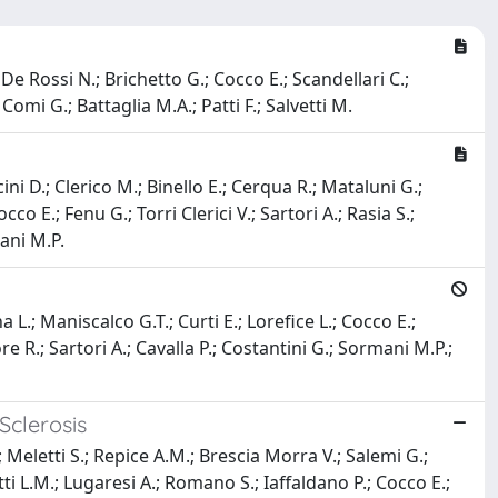
 De Rossi N.; Brichetto G.; Cocco E.; Scandellari C.;
 Comi G.; Battaglia M.A.; Patti F.; Salvetti M.
ini D.; Clerico M.; Binello E.; Cerqua R.; Mataluni G.;
cco E.; Fenu G.; Torri Clerici V.; Sartori A.; Rasia S.;
mani M.P.
 L.; Maniscalco G.T.; Curti E.; Lorefice L.; Cocco E.;
e R.; Sartori A.; Cavalla P.; Costantini G.; Sormani M.P.;
Sclerosis
; Meletti S.; Repice A.M.; Brescia Morra V.; Salemi G.;
iatti L.M.; Lugaresi A.; Romano S.; Iaffaldano P.; Cocco E.;