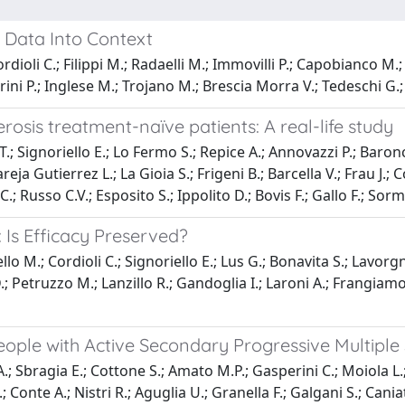
g Data Into Context
dioli C.; Filippi M.; Radaelli M.; Immovilli P.; Capobianco M.;
Perini P.; Inglese M.; Trojano M.; Brescia Morra V.; Tedeschi G.;
rosis treatment-naïve patients: A real-life study
T.; Signoriello E.; Lo Fermo S.; Repice A.; Annovazzi P.; Baronc
eja Gutierrez L.; La Gioia S.; Frigeni B.; Barcella V.; Frau J.; Co
C.; Russo C.V.; Esposito S.; Ippolito D.; Bovis F.; Gallo F.; Sor
 Is Efficacy Preserved?
lo M.; Cordioli C.; Signoriello E.; Lus G.; Bonavita S.; Lavorgna
.; Petruzzo M.; Lanzillo R.; Gandoglia I.; Laroni A.; Frangiamor
ople with Active Secondary Progressive Multiple 
A.; Sbragia E.; Cottone S.; Amato M.P.; Gasperini C.; Moiola L.
P.; Conte A.; Nistri R.; Aguglia U.; Granella F.; Galgani S.; Can