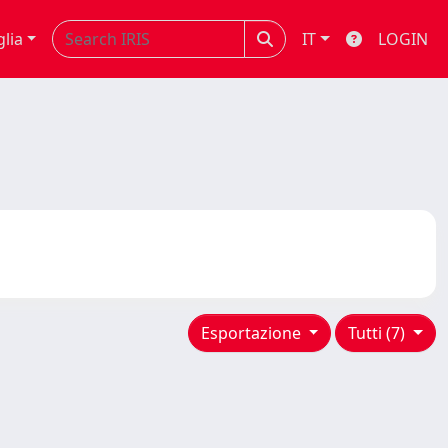
glia
IT
LOGIN
Esportazione
Tutti (7)