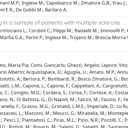
ani M.P.; Inglese M.; Capobianco M.; Zimatore G.B.; Frau J.; 
Scim'E R.; De Gobbi M.; Barilaro A.
y in a sample of patients with multiple sclerosis
isciano L.; Cordioli C.; Filippi M.; Radaelli M.; Immovilli P.
.; Marfia G.A.; Perini P.; Inglese M.; Trojano M.; Brescia Morra V
o, Maria Pia; Comi, Giancarlo; Ghezzi, Angelo; Lepore, Vito
o Alberto; Acquistapace, D.; Aguglia, U.; Amato, M.P.; Annunzia
rtolotto, A.; Bertora, P.; Bombardi, R.; Bosco Zimatore, G.; Bos
tti, L.M.; Capone, L.; Capone, F.; Cappellani, A.; Cargnelutti, D
omi, C.; Coniglio, M.G.; Cordera, S.; Corea, F.; Cortese, A.; Cost
o, N.; Di Battista, G.; Di Napoli, M.; Falcini, M.; Fausto, F.; Ferr
ranella, F.; Grasso, M.G.; Grimaldi, L.M.E.; Imperiale, D.; Lo R
sacesi, L.; Mazzoni, M.; Meucci, G.; Mirabella, M.; Montepietra,
.; Pesci, I.; Piantadosi, C.; Piras, M.L.; Pizio, N.R.; Pozzilli, C.
.G.; Rottoli, M.; Rovaris, M.; Salemi, G.; Salvetti, M.; Santang