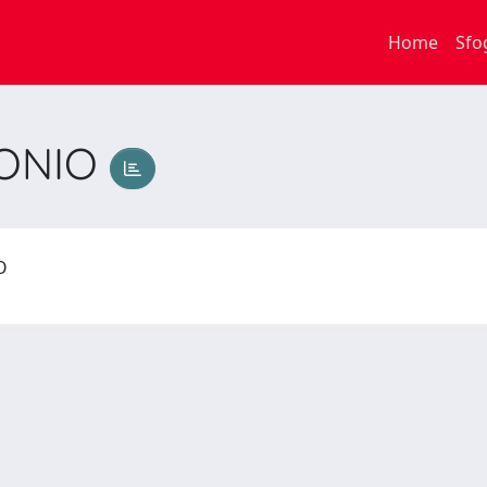
Home
Sfo
TONIO
IO