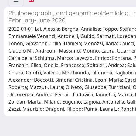
Phylogeography and genomic epidemiology of
February-June 2020
2022-01-01 Lai, Alessia; Bergna, Annalisa; Toppo, Stefan
Emmanuele Venanzi; Antonelli, Guido; Sarmati, Loredana; B
Tonon, Giovanni; Cirillo, Daniela; Menozzi, Ilaria; Caucc
Claudio M.; Andreoni, Massimo; Monno, Laura; Guarneri, 
Carla della; Schiuma, Marco; Lavezzo, Enrico; Fontana, Pa
Franchin, Elisa; Onelia, Francesco; Spitaleri, Andrea; Salu
Chiara; Onofri, Valerio; Melchionda, Filomena; Tagliabrac
Alexander; Boccotti, Simona; Cristina, Leoni Maria; Cas
Roberta; Mazzuti, Laura; Oliveto, Giuseppe; Turriziani
Di Lorenzo, Andrea; Ferrari, Ludovica; Iannetta, Marco; Ma
Zordan, Marta; Milano, Eugenio; Lagioia, Antonella; Galli
Zazzi, Maurizio; Dragoni, Filippo; Puma, Laura Li; Ronch