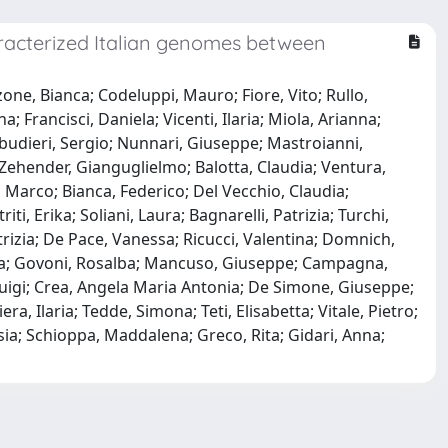
racterized Italian genomes between
one, Bianca; Codeluppi, Mauro; Fiore, Vito; Rullo,
Francisci, Daniela; Vicenti, Ilaria; Miola, Arianna;
Babudieri, Sergio; Nunnari, Giuseppe; Mastroianni,
Zehender, Gianguglielmo; Balotta, Claudia; Ventura,
, Marco; Bianca, Federico; Del Vecchio, Claudia;
ti, Erika; Soliani, Laura; Bagnarelli, Patrizia; Turchi,
atrizia; De Pace, Vanessa; Ricucci, Valentina; Domnich,
iulia; Govoni, Rosalba; Mancuso, Giuseppe; Campagna,
uigi; Crea, Angela Maria Antonia; De Simone, Giuseppe;
, Ilaria; Tedde, Simona; Teti, Elisabetta; Vitale, Pietro;
ssia; Schioppa, Maddalena; Greco, Rita; Gidari, Anna;