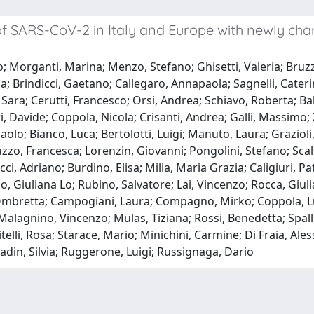
 SARS-CoV-2 in Italy and Europe with newly cha
o; Morganti, Marina; Menzo, Stefano; Ghisetti, Valeria; Bruzz
rindicci, Gaetano; Callegaro, Annapaola; Sagnelli, Caterina; 
i, Sara; Cerutti, Francesco; Orsi, Andrea; Schiavo, Roberta; 
Davide; Coppola, Nicola; Crisanti, Andrea; Galli, Massimo; 
olo; Bianco, Luca; Bertolotti, Luigi; Manuto, Laura; Grazioli
zzo, Francesca; Lorenzin, Giovanni; Pongolini, Stefano; Scaltri
ci, Adriano; Burdino, Elisa; Milia, Maria Grazia; Caligiuri, P
cio, Giuliana Lo; Rubino, Salvatore; Lai, Vincenzo; Rocca, G
, Ombretta; Campogiani, Laura; Compagno, Mirko; Coppola, L
lagnino, Vincenzo; Mulas, Tiziana; Rossi, Benedetta; Spalliera
telli, Rosa; Starace, Mario; Minichini, Carmine; Di Fraia, Ale
iadin, Silvia; Ruggerone, Luigi; Russignaga, Dario