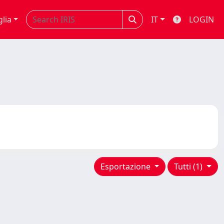
glia
IT
LOGIN
Esportazione
Tutti (1)