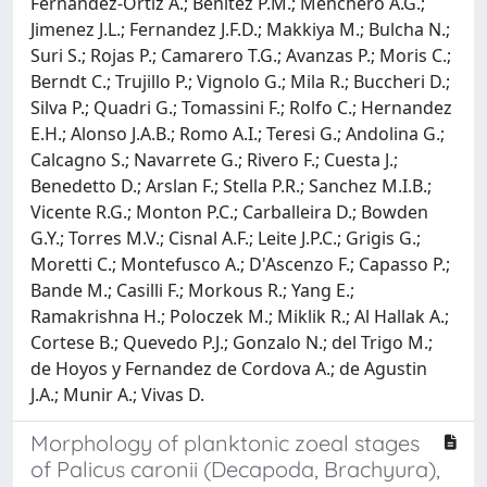
Fernandez-Ortiz A.; Benitez P.M.; Menchero A.G.;
Jimenez J.L.; Fernandez J.F.D.; Makkiya M.; Bulcha N.;
Suri S.; Rojas P.; Camarero T.G.; Avanzas P.; Moris C.;
Berndt C.; Trujillo P.; Vignolo G.; Mila R.; Buccheri D.;
Silva P.; Quadri G.; Tomassini F.; Rolfo C.; Hernandez
E.H.; Alonso J.A.B.; Romo A.I.; Teresi G.; Andolina G.;
Calcagno S.; Navarrete G.; Rivero F.; Cuesta J.;
Benedetto D.; Arslan F.; Stella P.R.; Sanchez M.I.B.;
Vicente R.G.; Monton P.C.; Carballeira D.; Bowden
G.Y.; Torres M.V.; Cisnal A.F.; Leite J.P.C.; Grigis G.;
Moretti C.; Montefusco A.; D'Ascenzo F.; Capasso P.;
Bande M.; Casilli F.; Morkous R.; Yang E.;
Ramakrishna H.; Poloczek M.; Miklik R.; Al Hallak A.;
Cortese B.; Quevedo P.J.; Gonzalo N.; del Trigo M.;
de Hoyos y Fernandez de Cordova A.; de Agustin
J.A.; Munir A.; Vivas D.
Morphology of planktonic zoeal stages
of Palicus caronii (Decapoda, Brachyura),