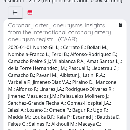
Risultati 1 - 2 di 2 (tempo di esecuzione: 0.004 secondi).
Coronary artery aneurysms, insights
from the international coronary artery
aneurysm registry (CAAR)
2020-01-01 Nunez-Gil I.J.; Cerrato E.; Bollati M.;
Nombela-Franco L.; Terol B.; Alfonso-Rodriguez E.;
Camacho Freire S.J.; Villablanca P.A.; Amat Santos I.J.;
de la Torre Hernandez J.M.; Pascual I.; Liebetrau C.;
Camacho B.; Pavani M.; Albistur J.; Latini R.A.;
Varbella F.; Jimenez-Diaz V.A.; Piraino D.; Mancone
M.; Alfonso F.; Linares J.A.; Rodriguez-Olivares R.;
Jimenez Mazuecos J.M.; Palazuelos Molinero J.;
Sanchez-Grande Flecha A.; Gomez-Hospital J.A.;
Ielasi A.; Lozano I.; Omede P.; Bagur R.; Ugo F.;
Medda M.; Louka B.F.; Kala P.; Escaned J.; Bautista D.;
Feltes G.; Salinas P.; Alkhouli M.; Macaya C.;