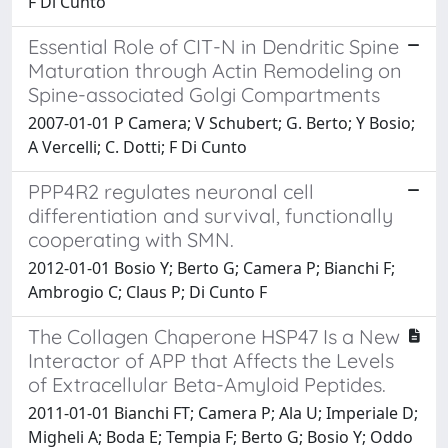
F Di Cunto
Essential Role of CIT-N in Dendritic Spine
Maturation through Actin Remodeling on
Spine-associated Golgi Compartments
2007-01-01 P Camera; V Schubert; G. Berto; Y Bosio;
A Vercelli; C. Dotti; F Di Cunto
PPP4R2 regulates neuronal cell
differentiation and survival, functionally
cooperating with SMN.
2012-01-01 Bosio Y; Berto G; Camera P; Bianchi F;
Ambrogio C; Claus P; Di Cunto F
The Collagen Chaperone HSP47 Is a New
Interactor of APP that Affects the Levels
of Extracellular Beta-Amyloid Peptides.
2011-01-01 Bianchi FT; Camera P; Ala U; Imperiale D;
Migheli A; Boda E; Tempia F; Berto G; Bosio Y; Oddo