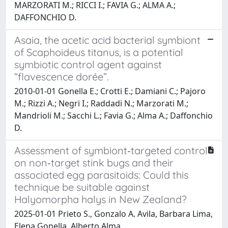
MARZORATI M.; RICCI I.; FAVIA G.; ALMA A.;
DAFFONCHIO D.
Asaia, the acetic acid bacterial symbiont
of Scaphoideus titanus, is a potential
symbiotic control agent against
“flavescence dorée”.
2010-01-01 Gonella E.; Crotti E.; Damiani C.; Pajoro
M.; Rizzi A.; Negri I.; Raddadi N.; Marzorati M.;
Mandrioli M.; Sacchi L.; Favia G.; Alma A.; Daffonchio
D.
Assessment of symbiont‑targeted control
on non‑target stink bugs and their
associated egg parasitoids: Could this
technique be suitable against
Halyomorpha halys in New Zealand?
2025-01-01 Prieto S., Gonzalo A. Avila, Barbara Lima,
Elena Gonella, Alberto Alma