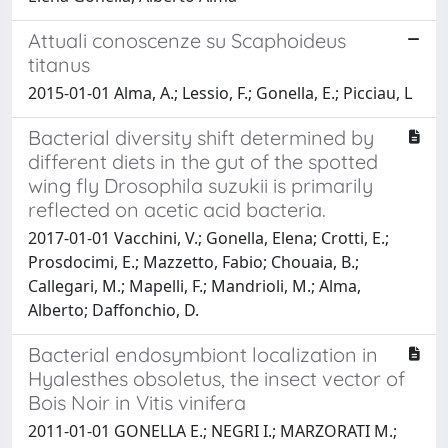
Attuali conoscenze su Scaphoideus
titanus
2015-01-01 Alma, A.; Lessio, F.; Gonella, E.; Picciau, L
Bacterial diversity shift determined by
different diets in the gut of the spotted
wing fly Drosophila suzukii is primarily
reflected on acetic acid bacteria.
2017-01-01 Vacchini, V.; Gonella, Elena; Crotti, E.;
Prosdocimi, E.; Mazzetto, Fabio; Chouaia, B.;
Callegari, M.; Mapelli, F.; Mandrioli, M.; Alma,
Alberto; Daffonchio, D.
Bacterial endosymbiont localization in
Hyalesthes obsoletus, the insect vector of
Bois Noir in Vitis vinifera
2011-01-01 GONELLA E.; NEGRI I.; MARZORATI M.;