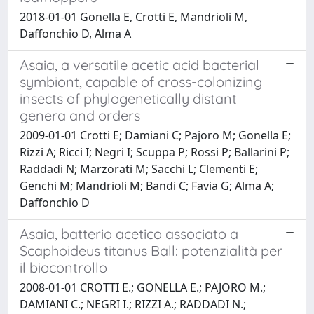
2018-01-01 Gonella E, Crotti E, Mandrioli M,
Daffonchio D, Alma A
Asaia, a versatile acetic acid bacterial
symbiont, capable of cross-colonizing
insects of phylogenetically distant
genera and orders
2009-01-01 Crotti E; Damiani C; Pajoro M; Gonella E;
Rizzi A; Ricci I; Negri I; Scuppa P; Rossi P; Ballarini P;
Raddadi N; Marzorati M; Sacchi L; Clementi E;
Genchi M; Mandrioli M; Bandi C; Favia G; Alma A;
Daffonchio D
Asaia, batterio acetico associato a
Scaphoideus titanus Ball: potenzialità per
il biocontrollo
2008-01-01 CROTTI E.; GONELLA E.; PAJORO M.;
DAMIANI C.; NEGRI I.; RIZZI A.; RADDADI N.;