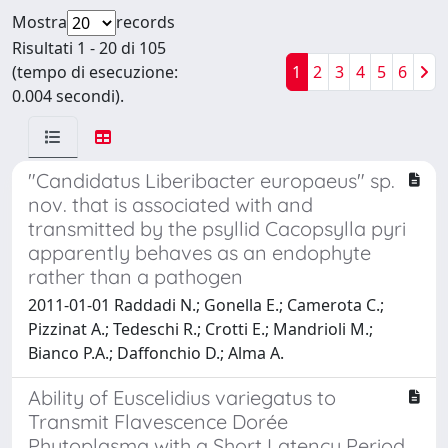
Mostra
records
Risultati 1 - 20 di 105
(tempo di esecuzione:
1
2
3
4
5
6
0.004 secondi).
"Candidatus Liberibacter europaeus" sp.
nov. that is associated with and
transmitted by the psyllid Cacopsylla pyri
apparently behaves as an endophyte
rather than a pathogen
2011-01-01 Raddadi N.; Gonella E.; Camerota C.;
Pizzinat A.; Tedeschi R.; Crotti E.; Mandrioli M.;
Bianco P.A.; Daffonchio D.; Alma A.
Ability of Euscelidius variegatus to
Transmit Flavescence Dorée
Phytoplasma with a Short Latency Period