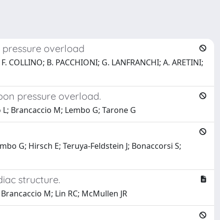
g pressure overload
F. COLLINO; B. PACCHIONI; G. LANFRANCHI; A. ARETINI;
upon pressure overload.
go L; Brancaccio M; Lembo G; Tarone G
umbo G; Hirsch E; Teruya-Feldstein J; Bonaccorsi S;
iac structure.
Brancaccio M; Lin RC; McMullen JR