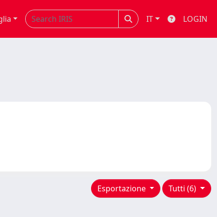
glia
IT
LOGIN
Esportazione
Tutti (6)