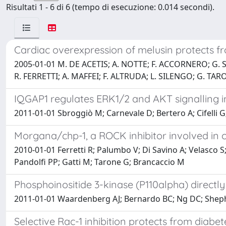
Risultati 1 - 6 di 6 (tempo di esecuzione: 0.014 secondi).
Cardiac overexpression of melusin protects f
2005-01-01 M. DE ACETIS; A. NOTTE; F. ACCORNERO; G.
R. FERRETTI; A. MAFFEI; F. ALTRUDA; L. SILENGO; G. TA
IQGAP1 regulates ERK1/2 and AKT signalling i
2011-01-01 Sbroggiò M; Carnevale D; Bertero A; Cifelli 
Morgana/chp-1, a ROCK inhibitor involved in 
2010-01-01 Ferretti R; Palumbo V; Di Savino A; Velasco S;
Pandolfi PP; Gatti M; Tarone G; Brancaccio M
Phosphoinositide 3-kinase (P110alpha) directl
2011-01-01 Waardenberg AJ; Bernardo BC; Ng DC; Sheph
Selective Rac-1 inhibition protects from diabe