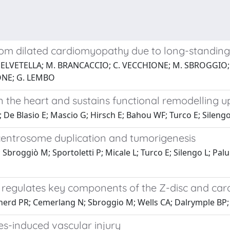
rom dilated cardiomyopathy due to long-standin
 SELVETELLA; M. BRANCACCIO; C. VECCHIONE; M. SBROGGIO; 
RONE; G. LEMBO
n the heart and sustains functional remodelling 
G; De Blasio E; Mascio G; Hirsch E; Bahou WF; Turco E; Silen
centrosome duplication and tumorigenesis
 Sbroggiò M; Sportoletti P; Micale L; Turco E; Silengo L; Pal
y regulates key components of the Z-disc and card
erd PR; Cemerlang N; Sbroggio M; Wells CA; Dalrymple BP; 
tes-induced vascular injury