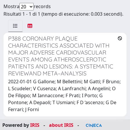
Mostra
records
Risultati 1 - 1 di 1 (tempo di esecuzione: 0.003 secondi).
P388 CORONARY PLAQUE
CHARACTERISTICS ASSOCIATED WITH
MAJOR ADVERSE CARDIOVASCULAR
EVENTS AMONG ATHEROSCLEROTIC
PATIENTS AND LESIONS: A SYSTEMATIC
REVIEWAND META–ANALYSIS
2022-01-01 G Gallone; M Bellettini; M Gatti; F Bruno;
L Scudeler; V Cusenza; A Lanfranchi; A Angelini; O
De Filippo; M Iannaccone; F Prati; I Porto; G
Pontone; A Depaoli; T Usmiani; F D ‘ascenzo; G De
Ferrari; J Forni
Powered by
IRIS
-
about IRIS
-