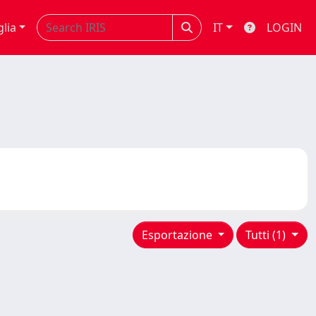
glia
IT
LOGIN
Esportazione
Tutti (1)