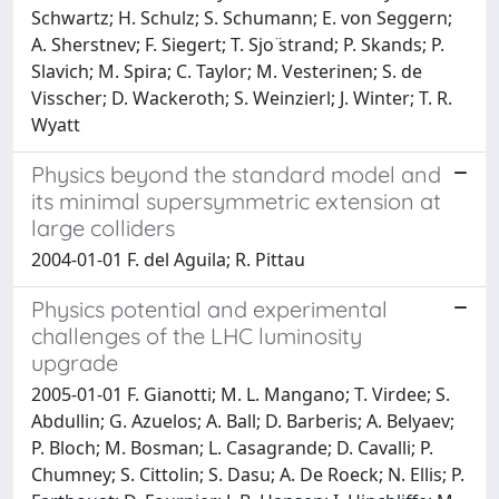
Schwartz; H. Schulz; S. Schumann; E. von Seggern;
A. Sherstnev; F. Siegert; T. Sjo ̈strand; P. Skands; P.
Slavich; M. Spira; C. Taylor; M. Vesterinen; S. de
Visscher; D. Wackeroth; S. Weinzierl; J. Winter; T. R.
Wyatt
Physics beyond the standard model and
its minimal supersymmetric extension at
large colliders
2004-01-01 F. del Aguila; R. Pittau
Physics potential and experimental
challenges of the LHC luminosity
upgrade
2005-01-01 F. Gianotti; M. L. Mangano; T. Virdee; S.
Abdullin; G. Azuelos; A. Ball; D. Barberis; A. Belyaev;
P. Bloch; M. Bosman; L. Casagrande; D. Cavalli; P.
Chumney; S. Cittolin; S. Dasu; A. De Roeck; N. Ellis; P.