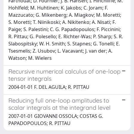
Farthouat; D. Fournier; J. B. Hansen; I. Hinchliffe; M.
Hohlfeld; M. Huhtinen; K. Jakobs; C. Joram; F.
Mazzucato; G. Mikenberg; A. Miagkov; M. Moretti;
S. Moretti; T. Niinikoski; A. Nikitenko; A. Nisati; F.
Paige; S. Palestini; C. G. Papadopoulos; F. Piccinini;
R. Pittau; G. Polesello; E. Richter-Was; P. Sharp; S. R.
Slabospitsky; W. H. Smith; S. Stapnes; G. Tonelli; E.
Tsesmelis; Z. Usubov; L. Vacavant; J. van der; A.
Watson; M. Wielers
Recursive numerical calculus of one-loop
tensor integrals
2004-01-01 F. DEL AGUILA; R. PITTAU
Reducing full one-loop amplitudes to
scalar integrals at the integrand level
2007-01-01 GIOVANNI OSSOLA; COSTAS G.
PAPADOPOULOS; R. PITTAU