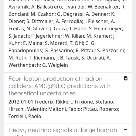
Awramik; A. Ballestrero; J. van der; W. Beenakker; R.
Bonciani; M. Czakon; G. Degrassi; A. Denner; K.
Diener; S. Dittmaier; A. Ferroglia; J. Fleischer; A.
Freitas; N. Glover; J. Gluza; T. Hahn; S. Heinemeyer;
S. Jadach; F. Jegerlehner; W. Kilian; M. Kramer; J.
Kuhn; E. Maina; S. Moretti; T. Ohl; C. G.
Papadopoulos; G. Passarino; R. Pittau; S. Pozzorini;
M. Roth; T. Riemann; J. B. Tausk; S. Uccirati; A.
Werthenbach; G. Weiglein
Four-lepton production at hadron
colliders: AMC@NLO predictions with
theoretical uncertainties
2012-01-01 Frederix, Rikkert; Frixione, Stefano;
Hirschi, Valentin; Maltoni, Fabio; Pittau, Roberto;
Torrielli, Paolo
Heavy neutrino signals at large hadron