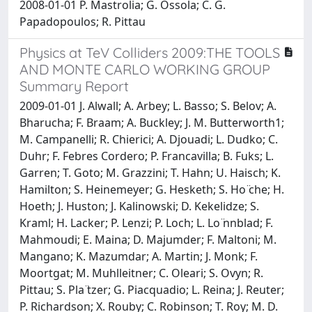
2008-01-01 P. Mastrolia; G. Ossola; C. G.
Papadopoulos; R. Pittau
Physics at TeV Colliders 2009:THE TOOLS
AND MONTE CARLO WORKING GROUP
Summary Report
2009-01-01 J. Alwall; A. Arbey; L. Basso; S. Belov; A.
Bharucha; F. Braam; A. Buckley; J. M. Butterworth1;
M. Campanelli; R. Chierici; A. Djouadi; L. Dudko; C.
Duhr; F. Febres Cordero; P. Francavilla; B. Fuks; L.
Garren; T. Goto; M. Grazzini; T. Hahn; U. Haisch; K.
Hamilton; S. Heinemeyer; G. Hesketh; S. Ho ̈che; H.
Hoeth; J. Huston; J. Kalinowski; D. Kekelidze; S.
Kraml; H. Lacker; P. Lenzi; P. Loch; L. Lo ̈nnblad; F.
Mahmoudi; E. Maina; D. Majumder; F. Maltoni; M.
Mangano; K. Mazumdar; A. Martin; J. Monk; F.
Moortgat; M. Muhlleitner; C. Oleari; S. Ovyn; R.
Pittau; S. Pla ̈tzer; G. Piacquadio; L. Reina; J. Reuter;
P. Richardson; X. Rouby; C. Robinson; T. Roy; M. D.