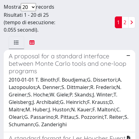
Mostra
records
Risultati 1 - 20 di 25
(tempo di esecuzione:
1
2
0.055 secondi).
A proposal for a standard interface
between Monte Carlo tools and one-loop
programs
2010-01-01 T. Binoth;F. Boudjema;G. Dissertori;A.
Lazopoulos;A. Denner;S. Dittmaier;R. Frederix;N.
Greiner;S. Hoche;W. Giele;P. Skands;J. Winter;T.
Gleisberg;J. Archibald;G. Heinrich;F. Krauss;D.
Maitre;M. Huber;J. Huston;N. Kauer;F. Maltoni;C.
Oleari;G. Passarino;R. Pittau;S. Pozzorini;T. Reiter;S.
Schumann;G. Zanderighi
A standard format for Les Houches Event