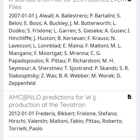
Files
2007-01-01 J. Alwall; A. Ballestrero; P. Bartalini; S.
Belov; E. Boos; A. Buckley; J. M. Butterworth; L.
Dudko; S. Frixione; L. Garren; S. Gieseke; A. Gusev; I.
Hinchliffe; J. Huston; B. Kersevan; F. Krauss; N.
Lavesson; L. Lonnblad; E. Maina; F. Maltoni; M. L.
Mangano; F. Moortgat; S. Mrenna; C. G.
Papadopoulos; R. Pittau; P. Richardson; M. H.
Seymour; A. Sherstnev; T. Sjostrand; P. Skands; S. R.
Slabospitsky; Z. Was; B. R. Webber; M. Worek; D.
Zeppenfeld
AMC@NLO predictions for W jj
production at the Tevatron
2012-01-01 Frederix, Rikkert; Frixione, Stefano;
Hirschi, Valentin; Maltoni, Fabio; Pittau, Roberto;
Torrielli, Paolo