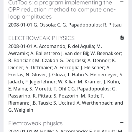
CutTools: a program implementing the
OPP reduction method to compute one-
loop amplitudes
2008-01-01 G. Ossola; C. G. Papadopoulos; R. Pittau
ELECTROWEAK PHYSICS
2008-01-01 A. Accomando; F. del Aguila; M.
Awramik; A. Ballestrero J. van der Bij; W. Beenakker;
R. Bonciani; M. Czakon G. Degrassi; A. Denner; K.
Diener; S. Dittmaier; A. Ferroglia J. Fleischer; A.
Freitas; N. Glover; J. Gluza; T. Hahn S. Heinemeyer; S.
Jadach; F. Jegerlehner; W. Kilian M. Krämer; J. Kühn;
E. Maina; S. Moretti; T. Ohl C.G. Papadopoulos; G.
Passarino; R. Pittau; S. Pozzorini M. Roth; T.
Riemann; J.B. Tausk; S. Uccirati A. Werthenbach; and
G. Weiglein
Electroweak physics
2004-01-01 W. Hollik; A. Accomando; F. del Aguila; M.